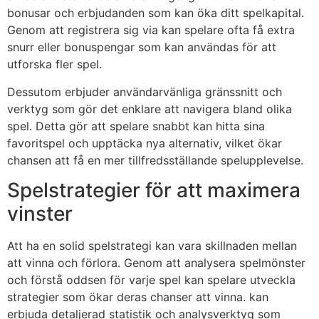
bonusar och erbjudanden som kan öka ditt spelkapital.
Genom att registrera sig via kan spelare ofta få extra
snurr eller bonuspengar som kan användas för att
utforska fler spel.
Dessutom erbjuder användarvänliga gränssnitt och
verktyg som gör det enklare att navigera bland olika
spel. Detta gör att spelare snabbt kan hitta sina
favoritspel och upptäcka nya alternativ, vilket ökar
chansen att få en mer tillfredsställande spelupplevelse.
Spelstrategier för att maximera
vinster
Att ha en solid spelstrategi kan vara skillnaden mellan
att vinna och förlora. Genom att analysera spelmönster
och förstå oddsen för varje spel kan spelare utveckla
strategier som ökar deras chanser att vinna. kan
erbjuda detaljerad statistik och analysverktyg som