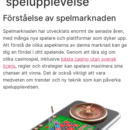
spelupplevelse
Förståelse av spelmarknaden
Spelmarknaden har utvecklats enormt de senaste åren,
med många nya spelare och plattformar som dyker upp.
Att förstå de olika aspekterna av denna marknad kan ge
dig en fördel i ditt spelande. Genom att lära sig om
olika casinospel, inklusive
bästa casino utan svensk
licens
, regler och strategier kan spelare maximera sina
chanser att vinna. Det är också viktigt att vara
medveten om trender och ny teknik som kan påverka
spelupplevelsen.