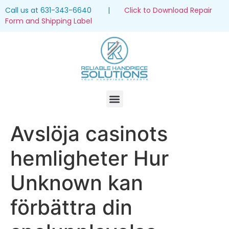
Call us at 631-343-6640 |
Click to Download Repair
Form and Shipping Label
Avslöja casinots
hemligheter Hur
Unknown kan
förbättra din