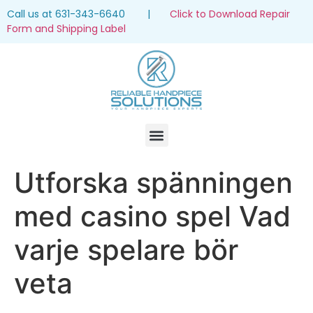
Call us at 631-343-6640 |
Click to Download Repair
Form and Shipping Label
Utforska spänningen
med casino spel Vad
varje spelare bör
veta