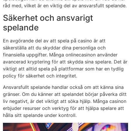
råd med, vilket är en viktig del av ansvarsfullt spelande.
Säkerhet och ansvarigt
spelande
En avgörande del av att spela på casino är att
säkerställa att du skyddar dina personliga och
finansiella uppgifter. Många onlinecasinon använder
avancerad kryptering för att skydda sina spelare. Det är
viktigt att alltid spela på plattformar som har en tydlig
policy för säkerhet och integritet.
Ansvarsfullt spelande handlar också om att känna sina
gränser. Om du känner att spelandet börjar påverka ditt
liv negativt, är det viktigt att söka hjälp. Många casinon
erbjuder resurser och verktyg för att hjälpa spelare att
hålla sitt spelande under kontroll.