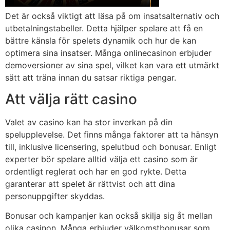
Det är också viktigt att läsa på om insatsalternativ och
utbetalningstabeller. Detta hjälper spelare att få en
bättre känsla för spelets dynamik och hur de kan
optimera sina insatser. Många onlinecasinon erbjuder
demoversioner av sina spel, vilket kan vara ett utmärkt
sätt att träna innan du satsar riktiga pengar.
Att välja rätt casino
Valet av casino kan ha stor inverkan på din
spelupplevelse. Det finns många faktorer att ta hänsyn
till, inklusive licensering, spelutbud och bonusar. Enligt
experter bör spelare alltid välja ett casino som är
ordentligt reglerat och har en god rykte. Detta
garanterar att spelet är rättvist och att dina
personuppgifter skyddas.
Bonusar och kampanjer kan också skilja sig åt mellan
olika casinon. Många erbjuder välkomstbonusar som