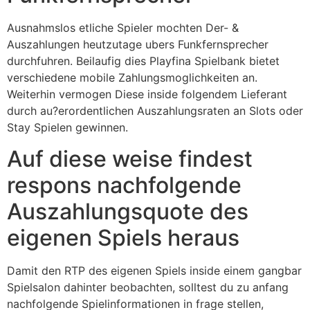
Ausnahmslos etliche Spieler mochten Der- &
Auszahlungen heutzutage ubers Funkfernsprecher
durchfuhren. Beilaufig dies Playfina Spielbank bietet
verschiedene mobile Zahlungsmoglichkeiten an.
Weiterhin vermogen Diese inside folgendem Lieferant
durch au?erordentlichen Auszahlungsraten an Slots oder
Stay Spielen gewinnen.
Auf diese weise findest
respons nachfolgende
Auszahlungsquote des
eigenen Spiels heraus
Damit den RTP des eigenen Spiels inside einem gangbar
Spielsalon dahinter beobachten, solltest du zu anfang
nachfolgende Spielinformationen in frage stellen,