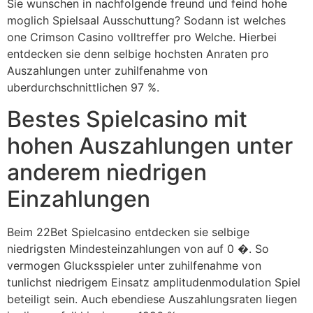
Sie wunschen in nachfolgende freund und feind hohe
moglich Spielsaal Ausschuttung? Sodann ist welches
one Crimson Casino volltreffer pro Welche. Hierbei
entdecken sie denn selbige hochsten Anraten pro
Auszahlungen unter zuhilfenahme von
uberdurchschnittlichen 97 %.
Bestes Spielcasino mit
hohen Auszahlungen unter
anderem niedrigen
Einzahlungen
Beim 22Bet Spielcasino entdecken sie selbige
niedrigsten Mindesteinzahlungen von auf 0 �. So
vermogen Glucksspieler unter zuhilfenahme von
tunlichst niedrigem Einsatz amplitudenmodulation Spiel
beteiligt sein. Auch ebendiese Auszahlungsraten liegen