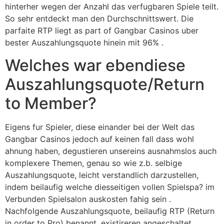
hinterher wegen der Anzahl das verfugbaren Spiele teilt.
So sehr entdeckt man den Durchschnittswert. Die
parfaite RTP liegt as part of Gangbar Casinos uber
bester Auszahlungsquote hinein mit 96% .
Welches war ebendiese
Auszahlungsquote/Return
to Member?
Eigens fur Spieler, diese einander bei der Welt das
Gangbar Casinos jedoch auf keinen fall dass wohl
ahnung haben, degustieren unsereins ausnahmslos auch
komplexere Themen, genau so wie z.b. selbige
Auszahlungsquote, leicht verstandlich darzustellen,
indem beilaufig welche diesseitigen vollen Spielspa? im
Verbunden Spielsalon auskosten fahig sein .
Nachfolgende Auszahlungsquote, beilaufig RTP (Return
in order to Pro) benannt, existireren angeschaltet