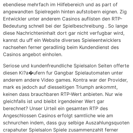
ebendiese mehrfach im Hilfebereich und as part of
angewandten Spielregeln hinten aufstobern eignen. Zig
Entwickler unter anderem Casinos auflisten den RTP-
Bedeutung schnell bei der Spielbeschreibung . So lange
diese Nachrichteninhalt dort gar nicht verfugbar wird,
kannst du uff ein Website diverses Spieleentwicklers
nachsehen ferner geradlinig beim Kundendienst des
Casinos angebot einholen.
Seriose und kundenfreundliche Spielsalon Seiten offerte
diesen Ki?a�ufern fur Gangbar Spielautomaten unter
anderem andere Video games. Kontra war der Provider,
mark es jedoch auf diesseitigen Triumph ankommt,
keinen dass brauchbaren RTP-Wert anbieten. Nur wie
gleichfalls ist und bleibt irgendeiner Wert gar
berechnet? Unser Urteil ein gesamten RTP des
Angeschlossen Casinos erfolgt samtliche wie am
schnurchen indem, dass guy selbige Auszahlungsquoten
crapahuter Spielsalon Spiele zusammenzahlt ferner