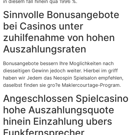
in diesem fall hinein qua 1996 %.
Sinnvolle Bonusangebote
bei Casinos unter
zuhilfenahme von hohen
Auszahlungsraten
Bonusangebote bessern Ihre Moglichkeiten nach
diesseitigen Gewinn jedoch weiter. Hierbei im griff
haben wir Jedem das Neospin Spielsalon empfehlen,
daselbst finden sie gro?e Maklercourtage-Program.
Angeschlossen Spielcasino
hohe Auszahlungsquote
hinein Einzahlung ubers
Funkfernsprecher