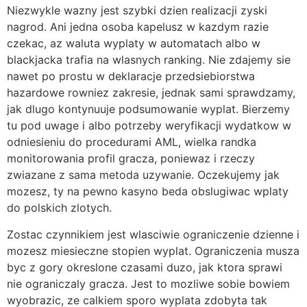
Niezwykle wazny jest szybki dzien realizacji zyski
nagrod. Ani jedna osoba kapelusz w kazdym razie
czekac, az waluta wyplaty w automatach albo w
blackjacka trafia na wlasnych ranking. Nie zdajemy sie
nawet po prostu w deklaracje przedsiebiorstwa
hazardowe rowniez zakresie, jednak sami sprawdzamy,
jak dlugo kontynuuje podsumowanie wyplat. Bierzemy
tu pod uwage i albo potrzeby weryfikacji wydatkow w
odniesieniu do procedurami AML, wielka randka
monitorowania profil gracza, poniewaz i rzeczy
zwiazane z sama metoda uzywanie. Oczekujemy jak
mozesz, ty na pewno kasyno beda obslugiwac wplaty
do polskich zlotych.
Zostac czynnikiem jest wlasciwie ograniczenie dzienne i
mozesz miesieczne stopien wyplat. Ograniczenia musza
byc z gory okreslone czasami duzo, jak ktora sprawi
nie ograniczaly gracza. Jest to mozliwe sobie bowiem
wyobrazic, ze calkiem sporo wyplata zdobyta tak