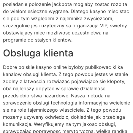
posiadanie polozenie jackpota moglaby zostac rozbita
do wielomiesieczne wygrane. Dlatego kasyno miec stac
sie pod tym wzgledem z najemnika zwyciezcom,
szczegolnie jesli uzyteczny sa organizacja VIP, swietny
obstawiajacy miec mozliwosc uczestnictwa na
programie do stalych klientow.
Obsluga klienta
Dobre polskie kasyno online byloby publikowac kilka
kanalow obslugi klienta. Z tego powodu jestes w stanie
zdolny z latwoscia rozwiazac pojawiajace sie klopoty,
oba najlepszy dopytac w sprawie dzialalnosc
przedsiebiorstwa hazardowe. Nasza metoda na
sprawdzenie obslugi technologia informacyjna wcielenie
sie na role tajemniczego wlasciciela. Z tego powodu
mozemy uzywany odwiedzic, dokladnie jak przebiega
komunikacja. Weryfikujemy na tym jakosc obslugi,
sprawdzajac poprawnosc merytoryczna, wielka randka