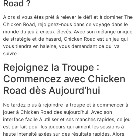
Road ?
Alors si vous êtes prêt à relever le défi et à dominer The
Chicken Road, rejoignez-nous dans ce voyage dans le
monde du jeu à enjeux élevés. Avec son mélange unique
de stratégie et de hasard, Chicken Road est un jeu qui
vous tiendra en haleine, vous demandant ce qui va
suivre.
Rejoignez la Troupe :
Commencez avec Chicken
Road dès Aujourd’hui
Ne tardez plus à rejoindre la troupe et à commencer à
jouer à Chicken Road dès aujourd’hui. Avec son
interface facile à utiliser et ses manches rapides, ce jeu
est parfait pour les joueurs qui aiment les sessions à
haute intensité axées sur des résultats rapides. Alors