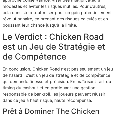
modestes et éviter les risques inutiles. Pour d’autres,
cela consiste à tout miser pour un gain potentiellement
révolutionnaire, en prenant des risques calculés et en
poussant leur chance jusqu’à la limite.
Le Verdict : Chicken Road
est un Jeu de Stratégie et
de Compétence
En conclusion, Chicken Road n’est pas seulement un jeu
de hasard ; c’est un jeu de stratégie et de compétence
qui demande finesse et précision. En maîtrisant l’art du
timing du cashout et en pratiquant une gestion
responsable de bankroll, les joueurs peuvent réussir
dans ce jeu à haut risque, haute récompense.
Prêt à Dominer The Chicken