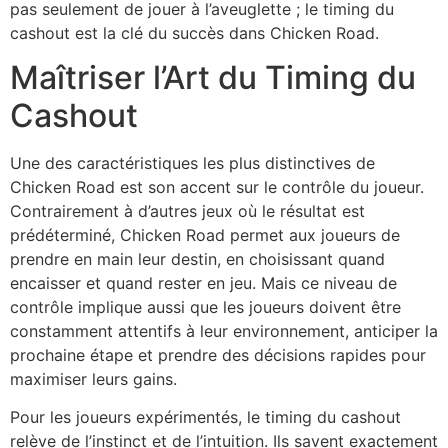
pas seulement de jouer à l’aveuglette ; le timing du
cashout est la clé du succès dans Chicken Road.
Maîtriser l’Art du Timing du
Cashout
Une des caractéristiques les plus distinctives de
Chicken Road est son accent sur le contrôle du joueur.
Contrairement à d’autres jeux où le résultat est
prédéterminé, Chicken Road permet aux joueurs de
prendre en main leur destin, en choisissant quand
encaisser et quand rester en jeu. Mais ce niveau de
contrôle implique aussi que les joueurs doivent être
constamment attentifs à leur environnement, anticiper la
prochaine étape et prendre des décisions rapides pour
maximiser leurs gains.
Pour les joueurs expérimentés, le timing du cashout
relève de l’instinct et de l’intuition. Ils savent exactement