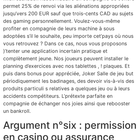
permet 25% de renvoi via les aliénations appropriées
jusqu’vers 200 EUR sauf que trois-cents CAD au sujets
des gaming personnellement. Voulez-vous-même
profiter en compagnie de leurs machine à sous
adoptées s’il le souhaite, peu importe cet’pays où nous
vous retrouvez ? Dans ce cas, nous vous proposons
)’tenter une application incertain pratique et
complètement jeune. Nos joueurs peuvent installer le
planning d’exercices avec nos tablettes , ! plaques. Et
puis dans bonus pour appréciée, Joker Salle de jeu but
périodiquement les badinages, des devoir vis-à-vis des
produits particuli s relatives a quelques jeu ou à leurs
accidents compétiteurs. L’prétexte parfaite en
compagnie de échanger nos joies ainsi que rebooster
un bankroll.
Argument n°six : permission
en casino ou assurance