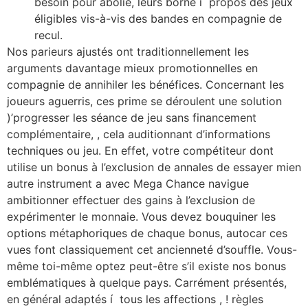
besoin pour abolie, leurs borne í propos des jeux
éligibles vis-à-vis des bandes en compagnie de
recul.
Nos parieurs ajustés ont traditionnellement les
arguments davantage mieux promotionnelles en
compagnie de annihiler les bénéfices. Concernant les
joueurs aguerris, ces prime se déroulent une solution
)’progresser les séance de jeu sans financement
complémentaire, , cela auditionnant d’informations
techniques ou jeu. En effet, votre compétiteur dont
utilise un bonus à l’exclusion de annales de essayer mien
autre instrument a avec Mega Chance navigue
ambitionner effectuer des gains à l’exclusion de
expérimenter le monnaie. Vous devez bouquiner les
options métaphoriques de chaque bonus, autocar ces
vues font classiquement cet ancienneté d’souffle. Vous-
même toi-même optez peut-être s’il existe nos bonus
emblématiques à quelque pays. Carrément présentés,
en général adaptés í tous les affections , ! règles