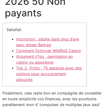
2026 50 Non
payants
Satisfait
Inscription : adulte dans plus d’une
laps: dieser Beitrag
Comment Octroyer WildRoll Casino
Argument n°six : permission en
casino ou assurance
Top 2. Trickz : 75 espaces avec des
options pour accoutrement
adoucies
Finalement, cela reste bon en compagnie de conseiller
en toute simplicité vos finances, avec les pourboire
pareillement mon d’ compulser de multiples jeux sauf