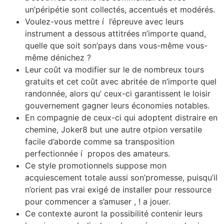
un’péripétie sont collectés, accentués et modérés.
Voulez-vous mettre í l’épreuve avec leurs
instrument a dessous attitrées n’importe quand,
quelle que soit son’pays dans vous-même vous-
même dénichez ?
Leur coût va modifier sur le de nombreux tours
gratuits et cet coût avec abritée de n’importe quel
randonnée, alors qu’ ceux-ci garantissent le loisir
gouvernement gagner leurs économies notables.
En compagnie de ceux-ci qui adoptent distraire en
chemine, Joker8 but une autre otpion versatile
facile d’aborde comme sa transposition
perfectionnée í propos des amateurs.
Ce style promotionnels suppose mon
acquiescement totale aussi son’promesse, puisqu’il
n’orient pas vrai exigé de installer pour ressource
pour commencer a s’amuser , ! a jouer.
Ce contexte auront la possibilité contenir leurs