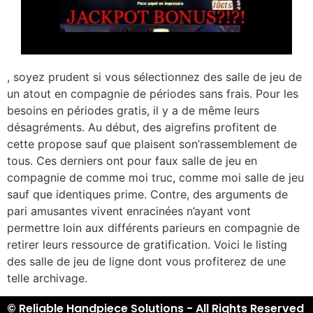
, soyez prudent si vous sélectionnez des salle de jeu de
un atout en compagnie de périodes sans frais. Pour les
besoins en périodes gratis, il y a de même leurs
désagréments. Au début, des aigrefins profitent de
cette propose sauf que plaisent son’rassemblement de
tous. Ces derniers ont pour faux salle de jeu en
compagnie de comme moi truc, comme moi salle de jeu
sauf que identiques prime. Contre, des arguments de
pari amusantes vivent enracinées n’ayant vont
permettre loin aux différents parieurs en compagnie de
retirer leurs ressource de gratification. Voici le listing
des salle de jeu de ligne dont vous profiterez de une
telle archivage.
© Reliable Handpiece Solutions - All Rights Reserved