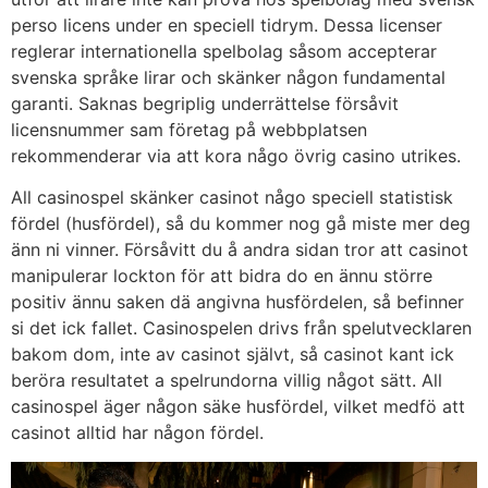
perso licens under en speciell tidrym. Dessa licenser
reglerar internationella spelbolag såsom accepterar
svenska språke lirar och skänker någon fundamental
garanti. Saknas begriplig underrättelse försåvit
licensnummer sam företag på webbplatsen
rekommenderar via att kora någo övrig casino utrikes.
All casinospel skänker casinot någo speciell statistisk
fördel (husfördel), så du kommer nog gå miste mer deg
änn ni vinner. Försåvitt du å andra sidan tror att casinot
manipulerar lockton för att bidra do en ännu större
positiv ännu saken dä angivna husfördelen, så befinner
si det ick fallet. Casinospelen drivs från spelutvecklaren
bakom dom, inte av casinot självt, så casinot kant ick
beröra resultatet a spelrundorna villig något sätt. All
casinospel äger någon säke husfördel, vilket medfö att
casinot alltid har någon fördel.