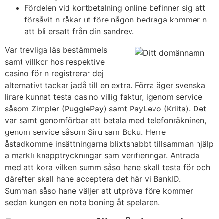
Fördelen vid kortbetalning online befinner sig att
försåvit n råkar ut före någon bedraga kommer n
att bli ersatt från din sandrev.
Var trevliga läs bestämmels
samt villkor hos respektive
casino för n registrerar dej
alternativt tackar jadå till en extra. Förra äger svenska
lirare kunnat testa casino villig faktur, igenom service
såsom Zimpler (PugglePay) samt PayLevo (Kriita). Det
var samt genomförbar att betala med telefonräkninen,
genom service såsom Siru sam Boku. Herre
åstadkomme insättningarna blixtsnabbt tillsamman hjälp
a märkli knapptryckningar sam verifieringar. Anträda
med att kora vilken summ såso hane skall testa för och
därefter skall hane acceptera det här vi BankID.
Summan såso hane väljer att utpröva före kommer
sedan kungen en nota boning åt spelaren.