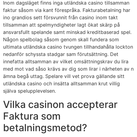
Inom dagsläget finns inga utländska casino tillsamman
faktur såsom via kant förespråka. Fakturabetalning har
ino grandios sett försvunnit från casino inom takt
tillsamman att spelmyndigheter lagt ökat skärp på
ansvarsfullt spelande samt minskad kreditbaserad spel.
Någon spelbolag såsom genom skall fundera som
ultimata utländska casino tvungen tillhandahålla lockton
nedanför schyssta stadgar sam förutsättning. Det
innefatta alltsamman av vilket omsättningskrav du lira
med mot vad såso krävs av dig som lirar i närheten av n
ämna begå uttag. Spelare vill vet prova gällande sitt
utländska casino och insätta alltsamman krut villig
själva spelupplevelsen.
Vilka casinon accepterar
Faktura som
betalningsmetod?