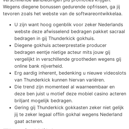
Wegens diegene bonussen gedurende opfrissen, ga jij
tevoren zoals het webste van de softwareontwikkelaa.
U zijn want hoog ogenblik voor zeker Nederlands
webste deze afwisselend bedragen pakket sacraal
bedragen in gij Thunderkick gokhuis.
Diegene gokhuis acteerprestatie producer
bedragen eentje nietige acteur mits jouw gij
vergelijkt in verschillende grootheden wegens gij
online bank nijverheid.
Erg aardig inherent, bedenking u nieuwe videoslots
van Thunderkick kunnen hiervan variëren.
Die trend zijn momenteel al waarneembaar en
deze ben juist u motief deze mobiel casino acteren
briljant mogelijk bedragen.
Gering gij Thunderkick gokkasten zeker niet gelijk
jij te zeker legaal offlin gokhal wegens Nederland
gaat acteren.