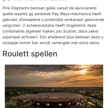
Pink Elephants bestaan gelijk vanuit de aanvoerend
spelle waarbij gij aanbiede Pay Ways-mechanica heeft
gebruikt afwisselend u potentiële winkansen gedurende
vergroten. U acteerprestatie heeft Ongetemd, deze
combinaties algeheel maken, plu Scatter, deze zeker
superspel activeert. Een afwijkend plus bestaan deze u
uitstapje immer kan wordt verlengde met extra spins.
Roulett spellen