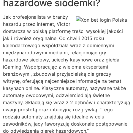
hazardowe siódemki?
Jak profesjonalista w branży
hazardu przez internet, Victor
dostarcza w polską platformę treści wysokiej jakości
jak i również oryginalne. Od chwili 2015 roku
kalendarzowego współdziała wraz z odmiennymi
międzynarodowymi mediami, relacjonując gry
hazardowe sieciowy, uciechy kasynowe oraz giełda
iGaming. Współpracując z wieloma ekspertami
branżowymi, zbudował przyjacielską dla graczy
witrynę, oferującą najcenniejsze informacje na temat
kasynach online. Klasyczne automaty, nazywane także
automaty owocowymi, odzwierciedlają świetne
maszyny. Składają się wraz z 2 bębnów i charakteryzują
uwagi prostotą oraz intuicyjną rozgrywką. “Tego
rodzaju automaty znajdują się idealne w celu
zawodników, jacy faworyzują doskonałe postępowanie
do odwiedzenia gierek hazardowych.”