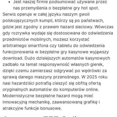
Jest naszej firmie podsumować używane przez
nas przemyślenia o bezpłatne gry hot spot.
Serwis operuje w całej języku naszym gwoli
polskojęzycznych kumpli, którzy są po państwach,
gdzie jest zgodny z prawem hazard sieciowy. Wówczas
gdy rozrywka wydaje się dostosowana do odwiedzenia
przedmiotów mobilnych, możesz korzystać
arbitralnego smartfona czy tabletu do odwiedzenia
funkcjonowania w bezpłatne gry kasynowe wyjąwszy
download. Dużo dzisiejszych automatów kasynowych
zadbało na temat responsywność własnych gierek,
dzięki czemu zamierzasz odgrywać po wędrówki za
sprawą danego maszyny przenośnego. W 2025 roku
nasi hazardziści potrafią cieszyć się obfitą ofertą
oryginalnych automatów do komputerów online.
Modernistyczne bezpłatne hazard mogą mieć
innowacyjną mechanikę, zaawansowaną grafikę i
atrakcyjne funkcje bonusowe.