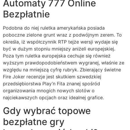
Automaty 777 Online
Bezpłatnie
Podobna do niej ruletka amerykańska posiada
poboczne zielone grunt wraz z podwójnym zerem. To
określa, iż współczynnik RTP tejże wersji wydaje się
być w dużym stopniu mniejszy aniżeli europejskiej.
Poza tym ruletka europejska cechuje się również
wyższym prawdopodobieństwem wygranej, właśnie ze
względu na mniejszą cyfrę rubryk. Zbierający świetne
Fire Joker recenzje jest skutkiem szwedzkiej
przedsiębiorstwa Play’n Fita znanej spośród
organizowania mnogich nowych slotów o
najciekawszych opcjach oraz idealnej grafice.
Gdy wybrać topowe
bezpłatne gry