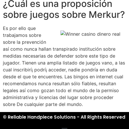
¿Cuál es una proposición
sobre juegos sobre Merkur?
Es por ello que
trabajamos sobre
sobre la prevención
así­ como nunca hallan transpirado institución sobre
medidas necesarias de defender sobre este tipo de
jugador. Tienen una amplia listado de juegos vano, a las
cual inscribirí¡ podrí¡ acceder, nadie pondrí­a en duda
desde el que te encuentres. Las bingos en internet cual
recomendamos nunca resultan sólo fiables, resultan
legales así­ como gozan todo el mundo de la permiso
administrativa y licencias del lugar sobre proceder
sobre De cualquier parte del mundo.
© Reliable Handpiece Solutions - All Rights Reserved