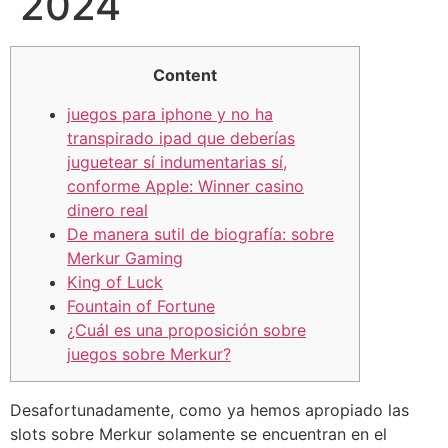
2024
Content
juegos para iphone y no ha
transpirado ipad que deberías
juguetear sí indumentarias sí,
conforme Apple: Winner casino
dinero real
De manera sutil de biografía: sobre
Merkur Gaming
King of Luck
Fountain of Fortune
¿Cuál es una proposición sobre
juegos sobre Merkur?
Desafortunadamente, como ya hemos apropiado las
slots sobre Merkur solamente se encuentran en el