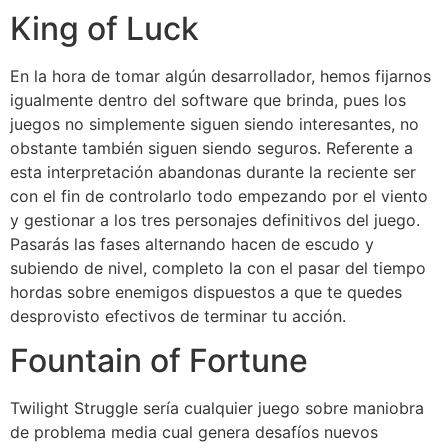
King of Luck
En la hora de tomar algún desarrollador, hemos fijarnos
igualmente dentro del software que brinda, pues los
juegos no simplemente siguen siendo interesantes, no
obstante también siguen siendo seguros. Referente a
esta interpretación abandonas durante la reciente ser
con el fin de controlarlo todo empezando por el viento
y gestionar a los tres personajes definitivos del juego.
Pasarás las fases alternando hacen de escudo y
subiendo de nivel, completo la con el pasar del tiempo
hordas sobre enemigos dispuestos a que te quedes
desprovisto efectivos de terminar tu acción.
Fountain of Fortune
Twilight Struggle serí­a cualquier juego sobre maniobra
de problema media cual genera desafíos nuevos