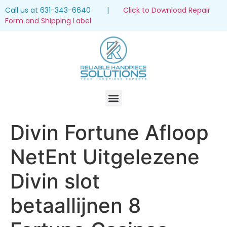
Call us at 631-343-6640 |
Click to Download Repair
Form and Shipping Label
Divin Fortune Afloop
NetEnt Uitgelezene
Divin slot
betaallijnen 8