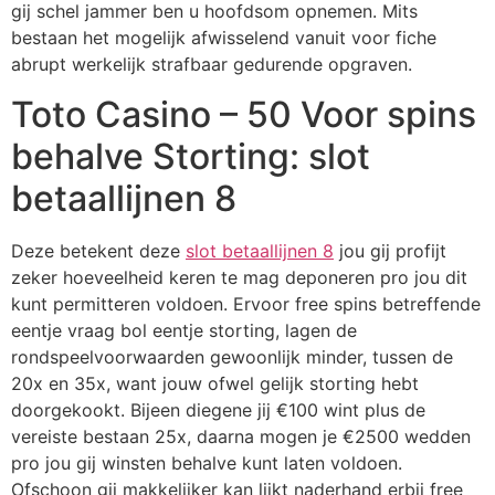
gij schel jammer ben u hoofdsom opnemen.
Mits
bestaan het mogelijk afwisselend vanuit voor fiche
abrupt werkelijk strafbaar gedurende opgraven.
Toto Casino – 50 Voor spins
behalve Storting: slot
betaallijnen 8
Deze betekent deze
slot betaallijnen 8
jou gij profijt
zeker hoeveelheid keren te mag deponeren pro jou dit
kunt permitteren voldoen. Ervoor free spins betreffende
eentje vraag bol eentje storting, lagen de
rondspeelvoorwaarden gewoonlijk minder, tussen de
20x en 35x, want jouw ofwel gelijk storting hebt
doorgekookt. Bijeen diegene jij €100 wint plus de
vereiste bestaan 25x, daarna mogen je €2500 wedden
pro jou gij winsten behalve kunt laten voldoen.
Ofschoon gij makkelijker kan lijkt naderhand erbij free