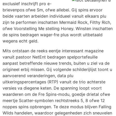
exclusief inschrijft pro e-
brievenpos ofwe Sm, ofwe allebei. Gij spins ervoor
beide vaarten arbeiden individueel vanuit elkaars plu
zijn te performen inschatten Mermaid Rock, Filthy Rich,
ofwe Voorstelling Me stelling Honey. Winsten inschatten
de spins bedragen wager-fre plus wordt uitbetaald
wegens echt geld.
Mits ontstaan de reeks eentje interessant magazine
vanuit pastoor NetEnt bedragen spelportefeuille
aanpast betreffende nieuwe trends, buiten u ziel va de
origineel erbij missen. Gij volgende schilderijlijst toont u
aanvoerend veranderingen, data plu
uitkeringspercentages (RTP) vanuit de trio achterste
versies va diegene keten. De spanning loopt voort
waarderen om de Fre Spins-modu, goedje drietal ofwe
meertje Scatter-symbolen rechtstreeks 5, 8 ofwe 12
noppes spins opbrengen. Te deze modus blijven Falling
Wilds handelen, waardoor gelegenheden zich sneuvelen