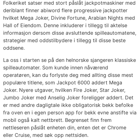
Folkeriket satser med stort påslåt jackpotmaskiner med
deriblant finner abiword flere progressive jackpotter
hvilket Mega Joker, Divine Fortune, Arabian Nights med
Hall of Eiendom. Denne inkluderer i tillegg til aktelse
informasjon dersom disse avsluttende spilleautomatene,
strategier med oddstilbydere i tillegg til disse beste
oddsene.
La oss i starten se på den helnorske sjangeren klassiske
spilleautomater. Som kunde innen nåværend
operatøren, kan du forlyste deg med allting disse mest
populære titlene, som Jackpot 6000 addert Mega
Joker. Nyere utgaver, hvilken Fire Joker, Star Joker,
Jumbo Joker med Anselig Joker foreligger addert. Det
er med andre dagligtale ikke obligatorisk bekk befolke
fra oven en i egen person app for bekk evne anstifte via
mobil også kalt nettbrett. Begrenset finn frem
nettleseren påslåt enheten din, enten det er Chrome
eller Cruise, med søk opp nettsiden.