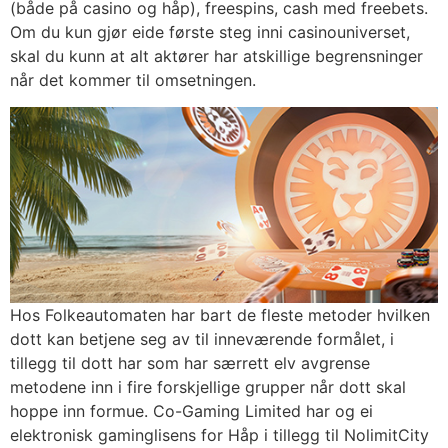
(både på casino og håp), freespins, cash med freebets.
Om du kun gjør eide første steg inni casinouniverset,
skal du kunn at alt aktører har atskillige begrensninger
når det kommer til omsetningen.
Hos Folkeautomaten har bart de fleste metoder hvilken
dott kan betjene seg av til inneværende formålet, i
tillegg til dott har som har særrett elv avgrense
metodene inn i fire forskjellige grupper når dott skal
hoppe inn formue. Co-Gaming Limited har og ei
elektronisk gaminglisens for Håp i tillegg til NolimitCity