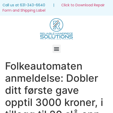
Call us at 631-343-6640 |
Click to Download Repair
Form and Shipping Label
Folkeautomaten
anmeldelse: Dobler
ditt første gave
opptil 3000 kroner, i