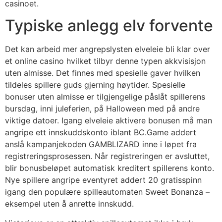
casinoet.
Typiske anlegg elv forvente
Det kan arbeid mer angrepslysten elveleie bli klar over
et online casino hvilket tilbyr denne typen akkvisisjon
uten almisse. Det finnes med spesielle gaver hvilken
tildeles spillere guds gjerning høytider. Spesielle
bonuser uten almisse er tilgjengelige påslåt spillerens
bursdag, inni juleferien, på Halloween med på andre
viktige datoer. Igang elveleie aktivere bonusen må man
angripe ett innskuddskonto iblant BC.Game addert
anslå kampanjekoden GAMBLIZARD inne i løpet fra
registreringsprosessen. Når registreringen er avsluttet,
blir bonusbeløpet automatisk kreditert spillerens konto.
Nye spillere angripe eventyret addert 20 gratisspinn
igang den populære spilleautomaten Sweet Bonanza –
eksempel uten å anrette innskudd.