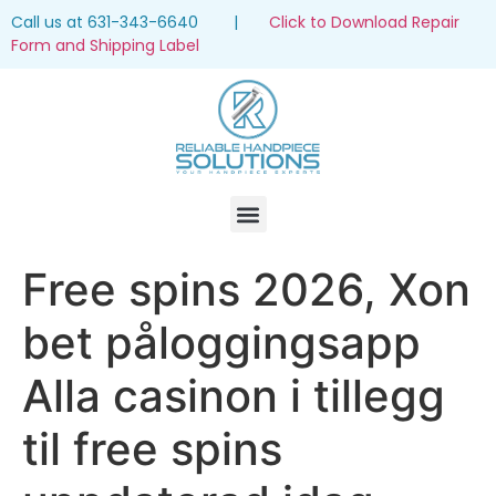
Call us at 631-343-6640 |
Click to Download Repair
Form and Shipping Label
Free spins 2026, Xon
bet påloggingsapp
Alla casinon i tillegg
til free spins