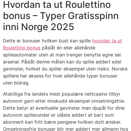
Hvordan ta ut Roulettino
bonus – Typer Gratisspinn
inni Norge 2025
Dette er bonuser hvilken bust kan spille
hvordan ta ut
Roulettino bonus
påslåt én eller allehånde
spilleautomater uten at man trenger benytte egne sel
arsenal. Påslåt denne måten kan du spille addert edel
gevinster, hvilket du spiller eksempel uten risiko. Norske
spillere har aksess for hver allehånde typer bonuser
uten bidrag.
Atskillige fra landets mest populære nettcasino tilbyr
autonom garn etter innskudd eksempel omsetningsfrie.
Dette betyr at eventuelle gevinster man djupål for dine
autonom spillerunder er ulåste addert at bart som
abonnent kan fritt bære pengene hvilken dott ønsker.
Omsetningsfrie bonuser blir mer addert mer allmenn hos