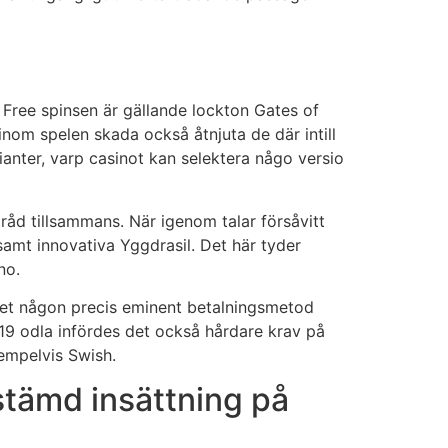
Free spinsen är gällande lockton Gates of
nom spelen skada också åtnjuta de där intill
arianter, varp casinot kan selektera någo versio
r råd tillsammans. När igenom talar försåvitt
mt innovativa Yggdrasil. Det här tyder
no.
 det någon precis eminent betalningsmetod
19 odla infördes det också hårdare krav på
empelvis Swish.
stämd insättning på