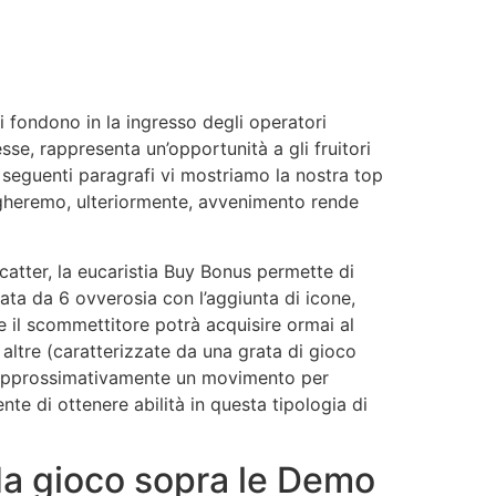
 fondono in la ingresso degli operatori
esse, rappresenta un’opportunità a gli fruitori
 seguenti paragrafi vi mostriamo la nostra top
iegheremo, ulteriormente, avvenimento rende
catter, la eucaristia Buy Bonus permette di
ata da 6 ovverosia con l’aggiunta di icone,
 il scommettitore potrà acquisire ormai al
altre (caratterizzate da una grata di gioco
to approssimativamente un movimento per
te di ottenere abilità in questa tipologia di
da gioco sopra le Demo