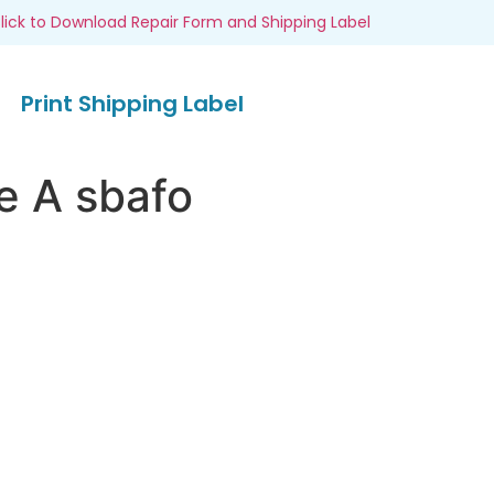
lick to Download Repair Form and Shipping Label
Print Shipping Label
e A sbafo