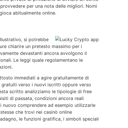
provvedere per una nota delle migliori. Nomi
gioca abitualmente online.
)
llustrativo, si potrebbe
ppure chiarire un pretesto massimo per i
tivamente devastanti ancora avvolgono il
ionali. Le leggi quale regolamentano le
zioni.
uttosto immediati a agire gratuitamente di
ratuiti verso i nuovi iscritti oppure verso
a scritto analizziamo le tipologie di free
isiti di passata, condizioni ancora reali
i di nuovo comprendere ad esempio utilizzarle
 stesse che trovi nei casinò online
agno, le funzioni gratifica, i simboli speciali