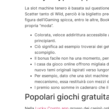
La slot machine tenero è basata sul questione
Scatter tanto di Wild, perciò è la biglietto p
figura dell’iGaming spicca, entro le altre, B
propria “moda”.
Colorata, veloce addirittura accessibile
principianti.
Ciò significa ad esempio troverai dei get
scompiglio.
Il bonus facile non ha una momento, perme
I casa da gioco online offrono migliaia d
nuovo temi originali ispirati verso lung
Per esempio, dato che una slot machine 
meccanismo, essa restituirà con mezzi 
I premio sono somme in cadenaro che il 
Popolari giochi gratui
Nella
Lucky Crypto app
grosso dei casinò onl