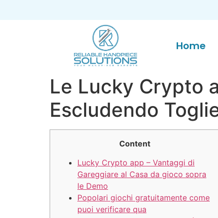
Home
Le Lucky Crypto a
Escludendo Togli
Content
Lucky Crypto app – Vantaggi di
Gareggiare al Casa da gioco sopra
le Demo
Popolari giochi gratuitamente come
puoi verificare qua