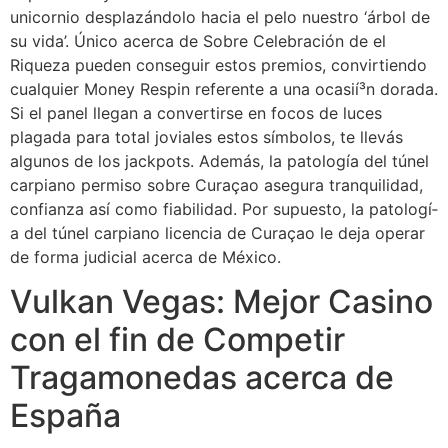
unicornio desplazándolo hacia el pelo nuestro ‘árbol de
su vida’. Único acerca de Sobre Celebración de el
Riqueza pueden conseguir estos premios, convirtiendo
cualquier Money Respin referente a una ocasií³n dorada.
Si el panel llegan a convertirse en focos de luces
plagada para total joviales estos símbolos, te llevás
algunos de los jackpots. Además, la patologí­a del túnel
carpiano permiso sobre Curaçao asegura tranquilidad,
confianza así­ como fiabilidad. Por supuesto, la patologí­
a del túnel carpiano licencia de Curaçao le deja operar
de forma judicial acerca de México.
Vulkan Vegas: Mejor Casino
con el fin de Competir
Tragamonedas acerca de
España