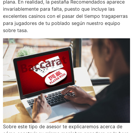
plana. En realidad, la pestaña Recomendados aparece
invariablemente para falta, puesto que incluye las
excelentes casinos con el pasar del tiempo tragaperras
para jugadores de tu poblado según nuestro equipo
sobre tasa.
Sobre este tipo de asesor te explicaremos acerca de