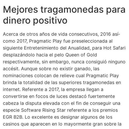
Mejores tragamonedas para
dinero positivo
Acerca de otros años de vida consecutivos, 2016 así­
como 2017, Pragmatic Play fue preseleccionada al
siguiente Entretenimiento del Anualidad, para Hot Safari
desplazándolo hacia el pelo Queen of Gold
respectivamente, sin embargo, nunca consiguió ninguno
accésit. Aunque sobre no existir ganado, las
nominaciones colocan de relieve cual Pragmatic Play
brinda la totalidad de las superiores tragamonedas en
internet. Referente a 2017, la empresa llegan a
convertirse en focos de luces destacó fuertemente
cabeza la disputa elevada con el fin de conseguir una
especie Software Rising Star referente a los premios
EGR B2B. Lo excelente es designar algunos de los
casinos que aparecen en lo mayormente gran sobre la