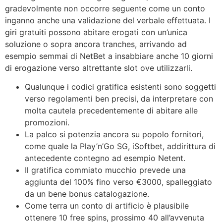
gradevolmente non occorre seguente come un conto
inganno anche una validazione del verbale effettuata. I
giri gratuiti possono abitare erogati con un’unica
soluzione o sopra ancora tranches, arrivando ad
esempio semmai di NetBet a insabbiare anche 10 giorni
di erogazione verso altrettante slot ove utilizzarli.
Qualunque i codici gratifica esistenti sono soggetti
verso regolamenti ben precisi, da interpretare con
molta cautela precedentemente di abitare alle
promozioni.
La palco si potenzia ancora su popolo fornitori,
come quale la Play’n’Go SG, iSoftbet, addirittura di
antecedente contegno ad esempio Netent.
Il gratifica commiato mucchio prevede una
aggiunta del 100% fino verso €3000, spalleggiato
da un bene bonus catalogazione.
Come terra un conto di artificio è plausibile
ottenere 10 free spins, prossimo 40 all’avvenuta