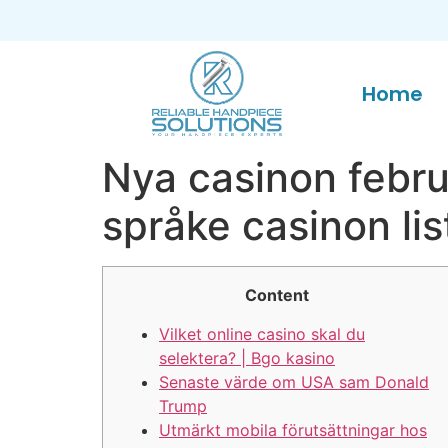
Home
Nya casinon febru
språke casinon li
Content
Vilket online casino skal du
selektera? | Bgo kasino
Senaste värde om USA sam Donald
Trump
Utmärkt mobila förutsättningar hos