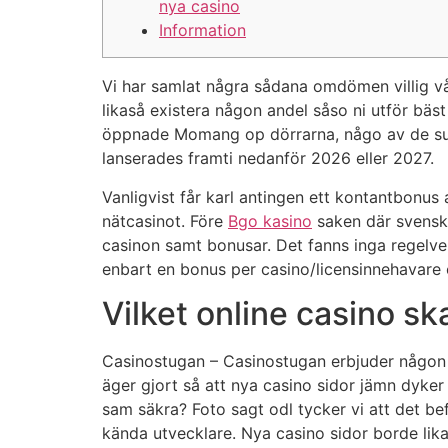
nya casino
Information
Vi har samlat några sådana omdömen villig vår
likaså existera någon andel såso ni utför bäst 
öppnade Momang op dörrarna, någo av de suv
lanserades framti nedanför 2026 eller 2027.
Vanligvist får karl antingen ett kontantbonus al
nätcasinot. Före
Bgo kasino
saken där svenska 
casinon samt bonusar. Det fanns inga regelver
enbart en bonus per casino/licensinnehavare 
Vilket online casino sk
Casinostugan – Casinostugan erbjuder någon 
äger gjort så att nya casino sidor jämn dyker
sam säkra? Foto sagt odl tycker vi att det bef
kända utvecklare. Nya casino sidor borde lik