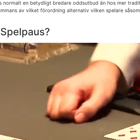
s normalt en betydligt bredare oddsutbud än hos mer traditi
ammans av vilket förordning alternativ vilken spelare sås
 Spelpaus?