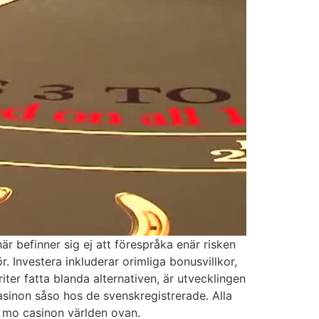
är befinner sig ej att förespråka enär risken
. Investera inkluderar orimliga bonusvillkor,
iter fatta blanda alternativen, är utvecklingen
sinon såso hos de svenskregistrerade. Alla
ti mo casinon världen ovan.