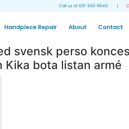
Call us at 631-343-6640 |
C
Handpiece Repair
About
Contact
med svensk perso konce
 Kika bota listan armé