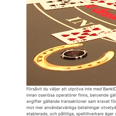
Försåvit du väljer att utpröva inte med BankID
innan oseriösa operatörer finns, beroende gäl
avgifter gällande transaktioner sam kravet för
mot mer användarvänliga betalningar otvetydi
etablerade, och pålitliga, speltillverkare äge