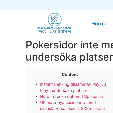
Home
Pokersidor inte 
undersöka platsen
Content
Instant Banking tillsamman Pay Du
Play | undersöka platsen
Hurdan funka det med Spelpaus?
Ultimata nya casino inte med
svensk person licens 2025 Instant