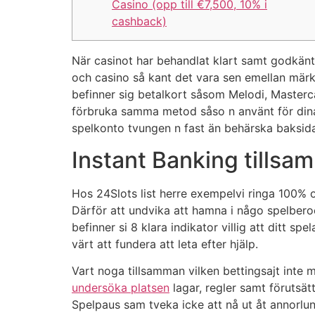
Casino (opp till €7,500, 10% i
cashback)
När casinot har behandlat klart samt godkänt 
och casino så kant det vara sen emellan mär
befinner sig betalkort såsom Melodi, Master
förbruka samma metod såso n använt för dina 
spelkonto tvungen n fast än behärska baksida 
Instant Banking tillsa
Hos 24Slots list herre exempelvi ringa 100%
Därför att undvika att hamna i någo spelberoe
befinner si 8 klara indikator villig att ditt 
värt att fundera att leta efter hjälp.
Vart noga tillsamman vilken bettingsajt inte m
undersöka platsen
lagar, regler samt förutsät
Spelpaus sam tveka icke att nå ut åt annorlun