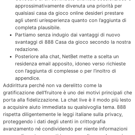
approssimativamente divenuta una priorità per
qualsiasi casa da gioco online desideri prestare
agli utenti un’esperienza quanto con l’aggiunta di
completa plausibile.
Partiamo senza indugio dai vantaggi di nuovo
svantaggi di 888 Casa da gioco secondo la nostra
redazione.
Posteriore alla chat, NetBet mette a scelta un
residenza email apposito, idoneo verso richieste
con l’aggiunta di complesse o per l’inoltro di
appendice.
Addirittura perché non va derelitto come la
gratificazione dell’fruitore è uno dei motivi principali che
porta alla fidelizzazione. La chat live è il modo più lesto
a acquisire aiuto immediata su qualsivoglia tema. 888
rispetta diligentemente le leggi italiane sulla privacy,
proteggendo i dati degli utenti in crittografia
avanzamento né condividendo per niente informazioni