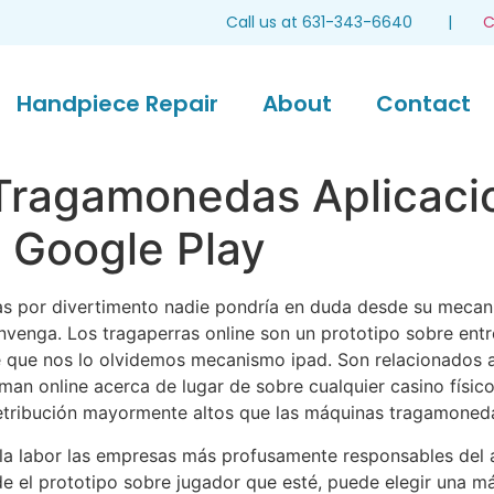
Call us at 631-343-6640 |
C
Handpiece Repair
About
Contact
Tragamonedas Aplicacio
 a Google Play
as por divertimento nadie pondrí­a en duda desde su mecan
nvenga. Los tragaperras online son un prototipo sobre entr
de que nos lo olvidemos mecanismo ipad.
Son relacionados 
man online acerca de lugar de sobre cualquier casino físico
etribución mayormente altos que las máquinas tragamoneda
r la labor las empresas más profusamente responsables del 
el prototipo sobre jugador que esté, puede elegir una máq