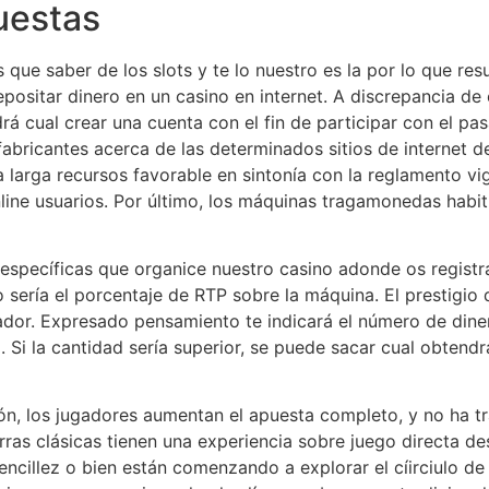
uestas
que saber de los slots y te lo nuestro es la por lo que res
epositar dinero en un casino en internet. A discrepancia de
rá cual crear una cuenta con el fin de participar con el pa
fabricantes acerca de las determinados sitios de internet de
arga recursos favorable en sintonía con la reglamento vigen
nline usuarios. Por último, los máquinas tragamonedas habitu
specíficas que organice nuestro casino adonde os registra
erí­a el porcentaje de RTP sobre la máquina. El prestigio d
gador. Expresado pensamiento te indicará el número de di
. Si la cantidad serí­a superior, se puede sacar cual obten
ón, los jugadores aumentan el apuesta completo, y no ha tr
erras clásicas tienen una experiencia sobre juego directa d
encillez o bien están comenzando a explorar el cí­irciulo d