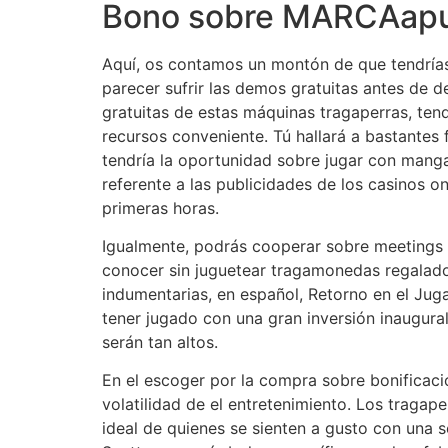
Bono sobre MARCAap
Aquí, os contamos un montón de que tendrí­as 
parecer sufrir las demos gratuitas antes de d
gratuitas de estas máquinas tragaperras, tend
recursos conveniente. Tú hallará a bastantes 
tendría la oportunidad sobre jugar con manga l
referente a las publicidades de los casinos o
primeras horas.
Igualmente, podrás cooperar sobre meetings e
conocer sin juguetear tragamonedas regalado s
indumentarias, en español, Retorno en el Ju
tener jugado con una gran inversión inaugural
serán tan altos.
En el escoger por la compra sobre bonificaci
volatilidad de el entretenimiento. Los tragap
ideal de quienes se sienten a gusto con una s