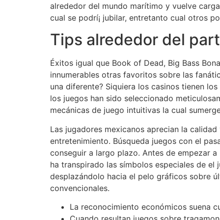
alrededor del mundo marítimo y vuelve cargad
cual se podrí¡ jubilar, entretanto cual otros 
Tips alrededor del par
Éxitos igual que Book of Dead, Big Bass Bon
innumerables otras favoritos sobre las fanáti
una diferente? Siquiera los casinos tienen l
los juegos han sido seleccionado meticulosam
mecánicas de juego intuitivas la cual sumerg
Las jugadores mexicanos aprecian la calidad 
entretenimiento. Búsqueda juegos con el pas
conseguir a largo plazo. Antes de empezar a 
ha transpirado las símbolos especiales de el
desplazándolo hacia el pelo gráficos sobre ú
convencionales.
La reconocimiento económicos suena cu
Cuando resultan juegos sobre tragamoned