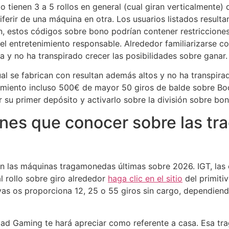
 tienen 3 a 5 rollos en general (cual giran verticalmente) 
iferir de una máquina en otra. Los usuarios listados result
, estos códigos sobre bono podrían contener restricciones 
 entretenimiento responsable. Alrededor familiarizarse con
 y no ha transpirado crecer las posibilidades sobre ganar.
al se fabrican con resultan además altos y no ha transpira
amiento incluso 500€ de mayor 50 giros de balde sobre Bo
r su primer depósito y activarlo sobre la división sobre bon
enes que conocer sobre las t
 las máquinas tragamonedas últimas sobre 2026. IGT, las 
 rollo sobre giro alrededor
haga clic en el sitio
del primiti
joyas os proporciona 12, 25 o 55 giros sin cargo, dependie
cidad Gaming te hará apreciar como referente a casa. Esa t