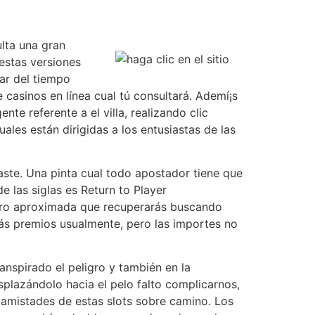
ulta una gran
 estas versiones
sar del tiempo
 casinos en línea cual tú consultará. Ademí¡s
te referente a el villa, realizando clic
ales están dirigidas a los entusiastas de las
ste. Una pinta cual todo apostador tiene que
e las siglas es Return to Player
nero aproximada que recuperarás buscando
drás premios usualmente, pero las importes no
anspirado el peligro y también en la
esplazándolo hacia el pelo falto complicarnos,
e amistades de estas slots sobre camino. Los