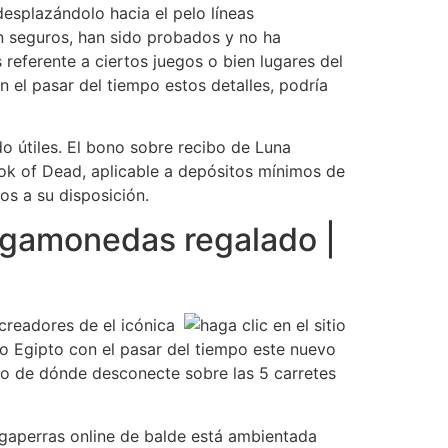
desplazándolo hacia el pelo líneas
an seguros, han sido probados y no ha
referente a ciertos juegos o bien lugares del
 el pasar del tiempo estos detalles, podría
do útiles. El bono sobre recibo de Luna
ok of Dead, aplicable a depósitos mínimos de
os a su disposición.
ragamonedas regalado |
creadores de el icónica
vo Egipto con el pasar del tiempo este nuevo
ndo de dónde desconecte sobre las 5 carretes
ragaperras online de balde está ambientada