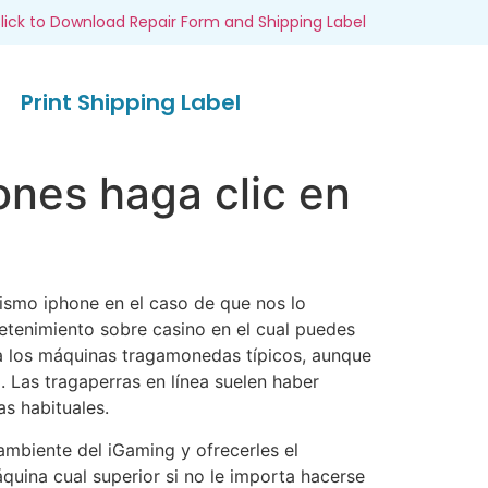
lick to Download Repair Form and Shipping Label
Print Shipping Label
nes haga clic en
ismo iphone en el caso de que nos lo
etenimiento sobre casino en el cual puedes
a los máquinas tragamonedas tí­picos, aunque
. Las tragaperras en línea suelen haber
s habituales.
ambiente del iGaming y ofrecerles el
uina cual superior si no le importa hacerse