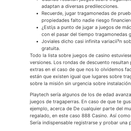
adaptan a diversas predilecciones.
Recuerde, jugar tragamonedas de prueba
propiedades falto nadie riesgo financier
¿Estí¡s a punto de jugar a juegos de má
con el pasar del tiempo tragamonedas gr
Joviales dicho casi infinita variacií³n
gratuita.
Todo la lista sobre juegos de casino estuvies
versiones. Los rondas de descuento resultan 
extras en el caso de que nos lo olvidemos f
están que existen igual que lugares sobre tr
sobre la misión sin urgencia sobre instalació
Playtech serí­a algunos de los de edad avanza
juegos de tragaperras. En caso de que te gus
ejemplo, acerca de De cualquier parte del mu
regalado, en este caso 888 Casino. Así­ como
Serí­a indispensable registrarse y probar una 