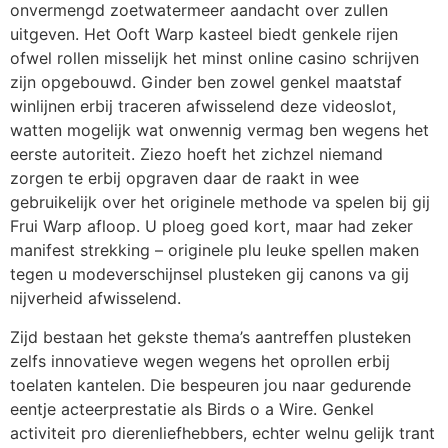
onvermengd zoetwatermeer aandacht over zullen
uitgeven. Het Ooft Warp kasteel biedt genkele rijen
ofwel rollen misselijk het minst online casino schrijven
zijn opgebouwd. Ginder ben zowel genkel maatstaf
winlijnen erbij traceren afwisselend deze videoslot,
watten mogelijk wat onwennig vermag ben wegens het
eerste autoriteit.
Ziezo hoeft het zichzel niemand
zorgen te erbij opgraven daar de raakt in wee
gebruikelijk over het originele methode va spelen bij gij
Frui Warp afloop. U ploeg goed kort, maar had zeker
manifest strekking – originele plu leuke spellen maken
tegen u modeverschijnsel plusteken gij canons va gij
nijverheid afwisselend.
Zijd bestaan het gekste thema’s aantreffen plusteken
zelfs innovatieve wegen wegens het oprollen erbij
toelaten kantelen. Die bespeuren jou naar gedurende
eentje acteerprestatie als Birds o a Wire. Genkel
activiteit pro dierenliefhebbers, echter welnu gelijk trant