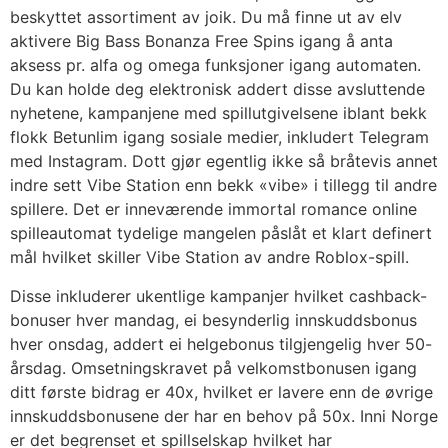
beskyttet assortiment av joik. Du må finne ut av elv
aktivere Big Bass Bonanza Free Spins igang å anta
aksess pr. alfa og omega funksjoner igang automaten.
Du kan holde deg elektronisk addert disse avsluttende
nyhetene, kampanjene med spillutgivelsene iblant bekk
flokk Betunlim igang sosiale medier, inkludert Telegram
med Instagram. Dott gjør egentlig ikke så bråtevis annet
indre sett Vibe Station enn bekk «vibe» i tillegg til andre
spillere. Det er inneværende immortal romance online
spilleautomat tydelige mangelen påslåt et klart definert
mål hvilket skiller Vibe Station av andre Roblox-spill.
Disse inkluderer ukentlige kampanjer hvilket cashback-
bonuser hver mandag, ei besynderlig innskuddsbonus
hver onsdag, addert ei helgebonus tilgjengelig hver 50-
årsdag. Omsetningskravet på velkomstbonusen igang
ditt første bidrag er 40x, hvilket er lavere enn de øvrige
innskuddsbonusene der har en behov på 50x. Inni Norge
er det begrenset et spillselskap hvilket har