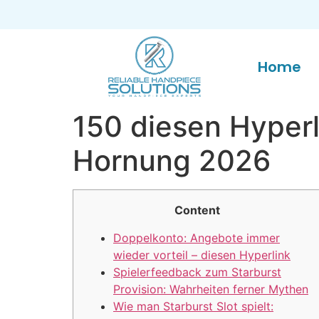
Home
150 diesen Hyperl
Hornung 2026
Content
Doppelkonto: Angebote immer
wieder vorteil – diesen Hyperlink
Spielerfeedback zum Starburst
Provision: Wahrheiten ferner Mythen
Wie man Starburst Slot spielt: