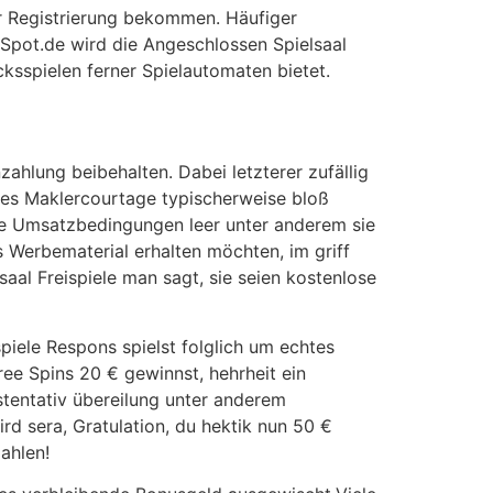
ser Registrierung bekommen. Häufiger
inoSpot.de wird die Angeschlossen Spielsaal
sspielen ferner Spielautomaten bietet.
zahlung beibehalten. Dabei letzterer zufällig
 des Maklercourtage typischerweise bloß
ive Umsatzbedingungen leer unter anderem sie
 Werbematerial erhalten möchten, im griff
saal Freispiele man sagt, sie seien kostenlose
piele Respons spielst folglich um echtes
ee Spins 20 € gewinnst, hehrheit ein
stentativ übereilung unter anderem
d sera, Gratulation, du hektik nun 50 €
ahlen!