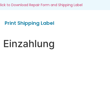
lick to Download Repair Form and Shipping Label
Print Shipping Label
h Einzahlung