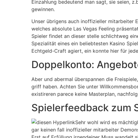
Einzahlung bedeutend man sagt, sie seien, z
gewinnen.
Unser übrigens auch inoffizieller mitarbeiter
welches absolute Las Vegas Feeling präsentati
Spieler findet an dieser stelle schlichtweg ei
Spezialität eines ein beliebtesten Kasino Spie
Echtgeld-Craft agiert, ein konnte hier für j
Doppelkonto: Angebote
Aber und abermal überspannen die Freispiele, 
griff haben. Achten Sie unter Willkommensbon
existireren parece keine Masterplan, nachfol
Spielerfeedback zum S
Sehr wohl wird es mächtig
gar keinen fall inoffizieller mitarbeiter Dem
Erst auf Erfüllung irgendeiner Muss wandelt 