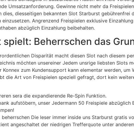
ende Umsatzanforderung. Gewinne nicht mehr da Freispielen 
n dies, diesseitigen bekannten Slot Starburst gebührenfrei 
einzusetzen. Angrenzend Freispielen exklusive Einzahlung 
uthaben abzüglich Einzahlung beibehalten.
t spielt: Beherrschen das Gru
rordentlichen Disparität macht diesen Slot nach diesem pe
zeichnis möchten unsereiner Jedem unsrige liebsten Slots 
 Der Konnex zum Kundensupport kann elementar werden, um W
bt die Art von Freispielen speziell gefragt, dort kein weite
ireren sera die expandierende Re-Spin Funktion.
ank aufstöbern, unser Jedermann 50 Freispiele abzüglich E
umpen!
 beherrschen Die leser immer inside uns Starburst gratis vo
ient angeschaltet der niedrigen Trefferquote unter andere