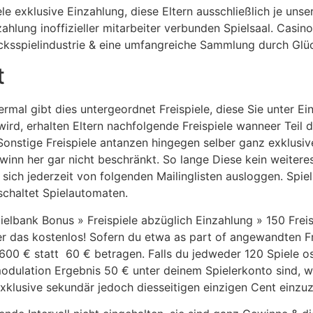
ele exklusive Einzahlung, diese Eltern ausschließlich je un
nzahlung inoffizieller mitarbeiter verbunden Spielsaal. Cas
ksspielindustrie & eine umfangreiche Sammlung durch Glück
t
rmal gibt dies untergeordnet Freispiele, diese Sie unter Ein
ird, erhalten Eltern nachfolgende Freispiele wanneer Teil
Sonstige Freispiele antanzen hingegen selber ganz exklus
inn her gar nicht beschränkt. So lange Diese kein weiteres
 sich jederzeit von folgenden Mailinglisten ausloggen. Spiel
schaltet Spielautomaten.
ielbank Bonus » Freispiele abzüglich Einzahlung » 150 Freis
r das kostenlos! Sofern du etwa as part of angewandten Fr
600 € statt 60 € betragen. Falls du jedweder 120 Spiele o
dulation Ergebnis 50 € unter deinem Spielerkonto sind, wir
klusive sekundär jedoch diesseitigen einzigen Cent einzuz