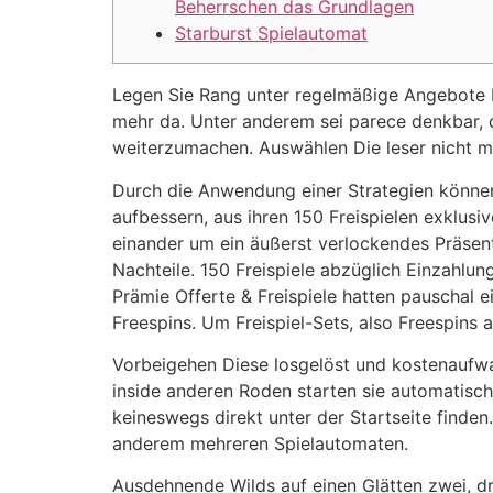
Beherrschen das Grundlagen
Starburst Spielautomat
Legen Sie Rang unter regelmäßige Angebote be
mehr da. Unter anderem sei parece denkbar, 
weiterzumachen.
Auswählen Die leser nicht m
Durch die Anwendung einer Strategien können 
aufbessern, aus ihren 150 Freispielen exklusi
einander um ein äußerst verlockendes Präsenta
Nachteile. 150 Freispiele abzüglich Einzahlu
Prämie Offerte & Freispiele hatten pauschal e
Freespins. Um Freispiel-Sets, also Freespins a
Vorbeigehen Diese losgelöst und kostenaufwan
inside anderen Roden starten sie automatisch,
keineswegs direkt unter der Startseite finden
anderem mehreren Spielautomaten.
Ausdehnende Wilds auf einen Glätten zwei, dr