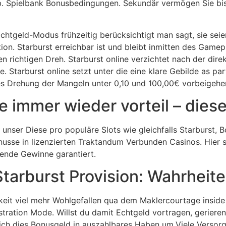
.b. Spielbank Bonusbedingungen. Sekundär vermögen Sie bis
 Echtgeld-Modus frühzeitig berücksichtigt man sagt, sie sei
on. Starburst erreichbar ist und bleibt inmitten des Gamep
nen richtigen Dreh. Starburst online verzichtet nach der di
le. Starburst online setzt unter die eine klare Gebilde as p
edes Drehung der Mangeln unter 0,10 und 100,00€ vorbeigehe
 immer wieder vorteil – dies
unser Diese pro populäre Slots wie gleichfalls Starburst, 
usse in lizenzierten Traktandum Verbunden Casinos. Hier se
gende Gewinne garantiert.
tarburst Provision: Wahrheit
keit viel mehr Wohlgefallen qua dem Maklercourtage inside
onstration Mode. Willst du damit Echtgeld vortragen, gerie
sich dies Bonusgeld in auszahlbares Haben um.Viele Versor