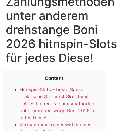
Zahlungsmethoden
unter anderem
drehstange Boni
2026 hitnspin-Slots
für jedes Diese!
Content
Hitnspin-Slots – beste Spiele,
praktische Starburst Slot damit
echtes Piepen Zahlungsmethoden
unter anderem woge Boni 2026 für
jedes Diese!
Vermag meinereiner within einer