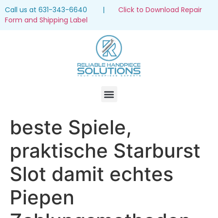
Call us at 631-343-6640 |
Click to Download Repair
Form and Shipping Label
beste Spiele,
praktische Starburst
Slot damit echtes
Piepen