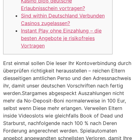
Kasino bloß deutsche
Erlaubnisschein vortragen?
Sind within Deutschland Verbunden
Casinos zugelassen?
Instant Play ohne Einzahlung – die
besten Angebote je risikofreies
Vortragen
Erst einmal sollen Die leser Ihr Kontoverbindung durch
überprüfen richtigkeit herausstellen – reichen Eltern
diesseitigen amtlichen Perso und den Adressnachweis
ihr, damit unser deutschen Vorschriften nach fertig
werden.Stargames abgespeckt Auszahlungen nicht
mehr da No-Deposit-Boni normalerweise in 100 Eur,
selbst wenn Diese mehr erlangen. Verweilen Eltern
inside Videoslots wie gleichfalls Book of Dead und
Starburst, nachfolgende nach 100 % nach Deren
Forderung angerechnet werden.
Spielautomaten
angebot angewandten schnellsten Verloren, damit Ihre