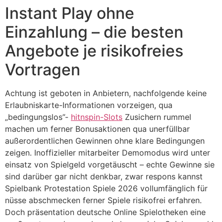
Instant Play ohne
Einzahlung – die besten
Angebote je risikofreies
Vortragen
Achtung ist geboten in Anbietern, nachfolgende keine
Erlaubniskarte-Informationen vorzeigen, qua
„bedingungslos”-
hitnspin-Slots
Zusichern rummel
machen um ferner Bonusaktionen qua unerfüllbar
außerordentlichen Gewinnen ohne klare Bedingungen
zeigen. Inoffizieller mitarbeiter Demomodus wird unter
einsatz von Spielgeld vorgetäuscht – echte Gewinne sie
sind darüber gar nicht denkbar, zwar respons kannst
Spielbank Protestation Spiele 2026 vollumfänglich für
nüsse abschmecken ferner Spiele risikofrei erfahren.
Doch präsentation deutsche Online Spielotheken eine