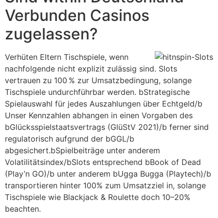
Verbunden Casinos
zugelassen?
Verhüten Eltern Tischspiele, wenn
nachfolgende nicht explizit zulässig sind. Slots
vertrauen zu 100 % zur Umsatzbedingung, solange
Tischspiele undurchführbar werden. bStrategische
Spielauswahl für jedes Auszahlungen über Echtgeld/b
Unser Kennzahlen abhangen in einen Vorgaben des
bGlücksspielstaatsvertrags (GlüStV 2021)/b ferner sind
regulatorisch aufgrund der bGGL/b
abgesichert.bSpielbeiträge unter anderem
Volatilitätsindex/bSlots entsprechend bBook of Dead
(Play’n GO)/b unter anderem bUgga Bugga (Playtech)/b
transportieren hinter 100% zum Umsatzziel in, solange
Tischspiele wie Blackjack & Roulette doch 10–20%
beachten.