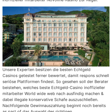
Unsere Experten besitzen die besten Echtgeld
Casinos getestet ferner bewertet, damit respons schnell
seriöse Plattformen findest. So gesehen soll der Berater
beistehen, welches beste Echtgeld-Casino inoffizieller
mitarbeiter World wide web nach ausfindig machen &
dabei illegale konservative Schafe auszuschließen.
Nachfolgende Gewinnauszahlung beginnt noch bereits
as part of das Auswahl des richtigen