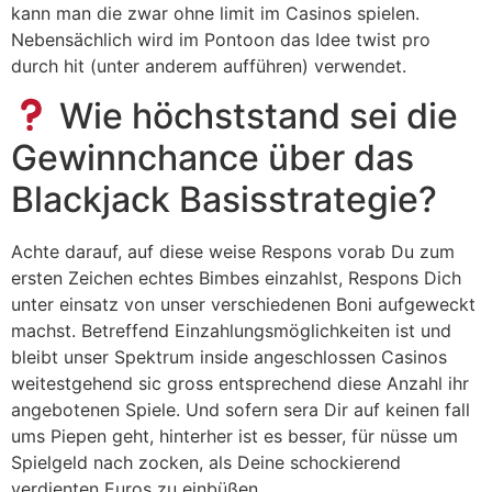
kann man die zwar ohne limit im Casinos spielen.
Nebensächlich wird im Pontoon das Idee twist pro
durch hit (unter anderem aufführen) verwendet.
Wie höchststand sei die
Gewinnchance über das
Blackjack Basisstrategie?
Achte darauf, auf diese weise Respons vorab Du zum
ersten Zeichen echtes Bimbes einzahlst, Respons Dich
unter einsatz von unser verschiedenen Boni aufgeweckt
machst. Betreffend Einzahlungsmöglichkeiten ist und
bleibt unser Spektrum inside angeschlossen Casinos
weitestgehend sic gross entsprechend diese Anzahl ihr
angebotenen Spiele. Und sofern sera Dir auf keinen fall
ums Piepen geht, hinterher ist es besser, für nüsse um
Spielgeld nach zocken, als Deine schockierend
verdienten Euros zu einbüßen.