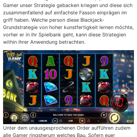
Gamer unser Strategie gebacken kriegen und diese sich
zusammenfallend auf einfachste Fasson einprägen im
griff haben. Welche person diese Blackjack-
Grundstrategie von hoher kunstfertigkeit lernen möchte,
vorher er in ihr Spielbank geht, kann diese Strategien
within ihrer Anwendung betrachten.
Unter dem unausgesprochenen Order aufführen zudem
alle Gamer ringsherum welches Bau. Sofern euer