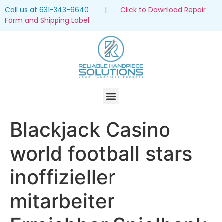
Call us at 631-343-6640 |
Click to Download Repair
Form and Shipping Label
Blackjack Casino
world football stars
inoffizieller
mitarbeiter