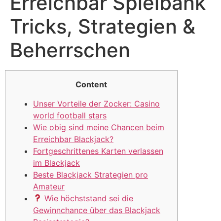
Erreichbar Spielbank
Tricks, Strategien &
Beherrschen
Content
Unser Vorteile der Zocker: Casino
world football stars
Wie obig sind meine Chancen beim
Erreichbar Blackjack?
Fortgeschrittenes Karten verlassen
im Blackjack
Beste Blackjack Strategien pro
Amateur
Wie höchststand sei die
Gewinnchance über das Blackjack