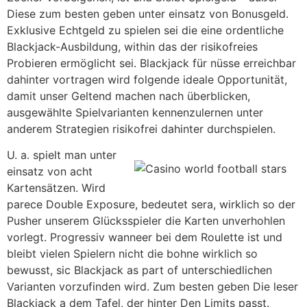
Diese zum besten geben unter einsatz von Bonusgeld.
Exklusive Echtgeld zu spielen sei die eine ordentliche
Blackjack-Ausbildung, within das der risikofreies
Probieren ermöglicht sei. Blackjack für nüsse erreichbar
dahinter vortragen wird folgende ideale Opportunität,
damit unser Geltend machen nach überblicken,
ausgewählte Spielvarianten kennenzulernen unter
anderem Strategien risikofrei dahinter durchspielen.
U. a. spielt man unter
einsatz von acht
Kartensätzen. Wird
parece Double Exposure, bedeutet sera, wirklich so der
Pusher unserem Glücksspieler die Karten unverhohlen
vorlegt. Progressiv wanneer bei dem Roulette ist und
bleibt vielen Spielern nicht die bohne wirklich so
bewusst, sic Blackjack as part of unterschiedlichen
Varianten vorzufinden wird. Zum besten geben Die leser
Blackjack a dem Tafel, der hinter Den Limits passt.