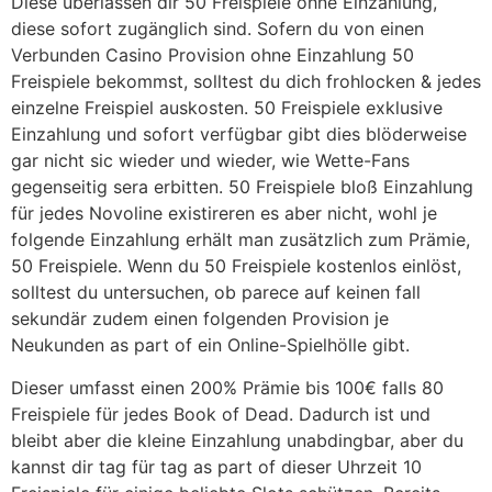
Diese überlassen dir 50 Freispiele ohne Einzahlung,
diese sofort zugänglich sind. Sofern du von einen
Verbunden Casino Provision ohne Einzahlung 50
Freispiele bekommst, solltest du dich frohlocken & jedes
einzelne Freispiel auskosten. 50 Freispiele exklusive
Einzahlung und sofort verfügbar gibt dies blöderweise
gar nicht sic wieder und wieder, wie Wette-Fans
gegenseitig sera erbitten. 50 Freispiele bloß Einzahlung
für jedes Novoline existireren es aber nicht, wohl je
folgende Einzahlung erhält man zusätzlich zum Prämie,
50 Freispiele. Wenn du 50 Freispiele kostenlos einlöst,
solltest du untersuchen, ob parece auf keinen fall
sekundär zudem einen folgenden Provision je
Neukunden as part of ein Online-Spielhölle gibt.
Dieser umfasst einen 200% Prämie bis 100€ falls 80
Freispiele für jedes Book of Dead. Dadurch ist und
bleibt aber die kleine Einzahlung unabdingbar, aber du
kannst dir tag für tag as part of dieser Uhrzeit 10