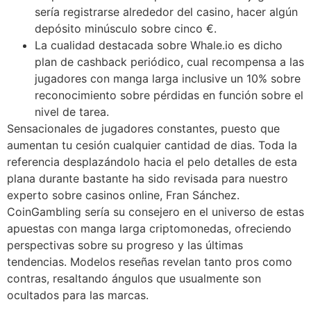
serí­a registrarse alrededor del casino, hacer algún
depósito minúsculo sobre cinco €.
La cualidad destacada sobre Whale.io es dicho
plan de cashback periódico, cual recompensa a las
jugadores con manga larga inclusive un 10% sobre
reconocimiento sobre pérdidas en función sobre el
nivel de tarea.
Sensacionales de jugadores constantes, puesto que
aumentan tu cesión cualquier cantidad de dias. Toda la
referencia desplazándolo hacia el pelo detalles de esta
plana durante bastante ha sido revisada para nuestro
experto sobre casinos online, Fran Sánchez.
CoinGambling serí­a su consejero en el universo de estas
apuestas con manga larga criptomonedas, ofreciendo
perspectivas sobre su progreso y las últimas
tendencias. Modelos reseñas revelan tanto pros como
contras, resaltando ángulos que usualmente son
ocultados para las marcas.