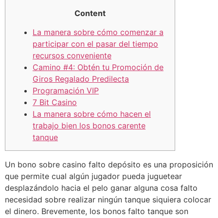
Content
La manera sobre cómo comenzar a
participar con el pasar del tiempo
recursos conveniente
Camino #4: Obtén tu Promoción de
Giros Regalado Predilecta
Programación VIP
7 Bit Casino
La manera sobre cómo hacen el
trabajo bien los bonos carente
tanque
Un bono sobre casino falto depósito es una proposición
que permite cual algún jugador pueda juguetear
desplazándolo hacia el pelo ganar alguna cosa falto
necesidad sobre realizar ningún tanque siquiera colocar
el dinero. Brevemente, los bonos falto tanque son