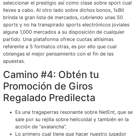
seleccionar el prestigio así­ como clase sobre sport cual
lleves a cabo. Al otro lado sobre dichos bonos, 1xBit
brinda la gran lista de mercados, cubriendo unas 50
sports y no ha transpirado sports electrónicos joviales
alguna 1,000 mercados a su disposición de cualquier
partido. Una plataforma ofrece cuotas altísimas
referente a 5 formatos otras, es por ello que cual
obtengas el mejor pensamiento con el fin de las
apuestas.
Camino #4: Obtén tu
Promoción de Giros
Regalado Predilecta
Es una tragaperras resonante sobre NetEnt, que se
sale por su rejilla sobre helicoidal y también en la
acción de “avalancha”.
Lo primero cual tiene que hacer nuestro jugador