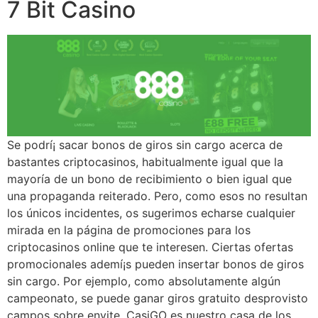
7 Bit Casino
Se podrí¡ sacar bonos de giros sin cargo acerca de
bastantes criptocasinos, habitualmente igual que la
mayoría de un bono de recibimiento o bien igual que
una propaganda reiterado. Pero, como esos no resultan
los únicos incidentes, os sugerimos echarse cualquier
mirada en la página de promociones para los
criptocasinos online que te interesen. Ciertas ofertas
promocionales ademí¡s pueden insertar bonos de giros
sin cargo. Por ejemplo, como absolutamente algún
campeonato, se puede ganar giros gratuito desprovisto
campos sobre envite. CasiGO es nuestro casa de los