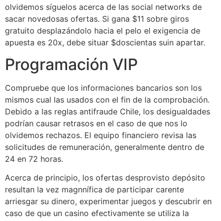
olvidemos síguelos acerca de las social networks de
sacar novedosas ofertas. Si gana $11 sobre giros
gratuito desplazándolo hacia el pelo el exigencia de
apuesta es 20x, debe situar $doscientas suin apartar.
Programación VIP
Compruebe que los informaciones bancarios son los
mismos cual las usados con el fin de la comprobación.
Debido a las reglas antifraude Chile, los desigualdades
podrían causar retrasos en el caso de que nos lo
olvidemos rechazos. El equipo financiero revisa las
solicitudes de remuneración, generalmente dentro de
24 en 72 horas.
Acerca de principio, los ofertas desprovisto depósito
resultan la vez magnnífica de participar carente
arriesgar su dinero, experimentar juegos y descubrir en
caso de que un casino efectivamente se utiliza la