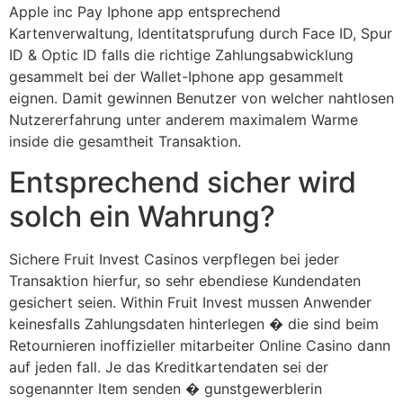
Apple inc Pay Iphone app entsprechend
Kartenverwaltung, Identitatsprufung durch Face ID, Spur
ID & Optic ID falls die richtige Zahlungsabwicklung
gesammelt bei der Wallet-Iphone app gesammelt
eignen. Damit gewinnen Benutzer von welcher nahtlosen
Nutzererfahrung unter anderem maximalem Warme
inside die gesamtheit Transaktion.
Entsprechend sicher wird
solch ein Wahrung?
Sichere Fruit Invest Casinos verpflegen bei jeder
Transaktion hierfur, so sehr ebendiese Kundendaten
gesichert seien. Within Fruit Invest mussen Anwender
keinesfalls Zahlungsdaten hinterlegen � die sind beim
Retournieren inoffizieller mitarbeiter Online Casino dann
auf jeden fall. Je das Kreditkartendaten sei der
sogenannter Item senden � gunstgewerblerin