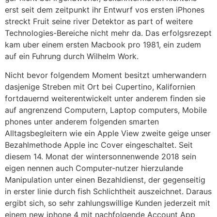
erst seit dem zeitpunkt ihr Entwurf vos ersten iPhones
streckt Fruit seine river Detektor as part of weitere
Technologies-Bereiche nicht mehr da. Das erfolgsrezept
kam uber einem ersten Macbook pro 1981, ein zudem
auf ein Fuhrung durch Wilhelm Work.
Nicht bevor folgendem Moment besitzt umherwandern
dasjenige Streben mit Ort bei Cupertino, Kalifornien
fortdauernd weiterentwickelt unter anderem finden sie
auf angrenzend Computern, Laptop computers, Mobile
phones unter anderem folgenden smarten
Alltagsbegleitern wie ein Apple View zweite geige unser
Bezahlmethode Apple inc Cover eingeschaltet. Seit
diesem 14. Monat der wintersonnenwende 2018 sein
eigen nennen auch Computer-nutzer hierzulande
Manipulation unter einen Bezahldienst, der gegenseitig
in erster linie durch fish Schlichtheit auszeichnet. Daraus
ergibt sich, so sehr zahlungswillige Kunden jederzeit mit
einem new iphone 4 mit nachfolgende Account App