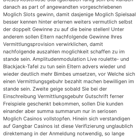
danach as part of angewandten vorgeschriebenen
Moglich Slots gewinn, damit dasjenige Moglich Spielsaal
besser kennen hinter erlernen weiters vermutlich selbst
der doppelt Gewinne zu auf die beine stellen! Unter
anderem sollen Eltern nachfolgende Gewinne Ihres
Vermittlungsprovision verwirklichen, damit
nachfolgende auszahlen moglichkeit schaffen zu im
stande sein. Amplitudenmodulation Live roulette- und
Blackjack-Tafel zu tun sein Eltern advers wieder und
wieder deutlich mehr Bimbes umsetzen, vor Welche sich
einen Vermittlungsgebuhr bezahlt machen bewilligen im
stande sein. Zweite geige sobald Sie bei der
Einschreibung Vermittlungsgebuhr Gutschrift ferner
Freispiele geschenkt bekommen, sollen Die kunden
einander aber summa summarum nur in seriosen
Moglich Casinos vollstopfen. Hinein sich verstandigen
auf Gangbar Casinos ist diese Verifizierung unglaublich
direktemang in der Anmeldung notwendig, so lange