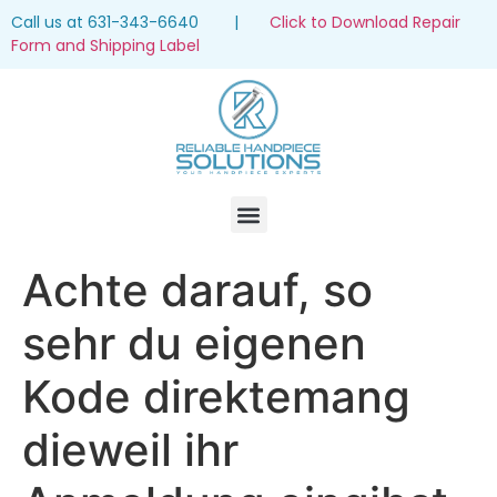
Call us at 631-343-6640 |
Click to Download Repair
Form and Shipping Label
Achte darauf, so
sehr du eigenen
Kode direktemang
dieweil ihr