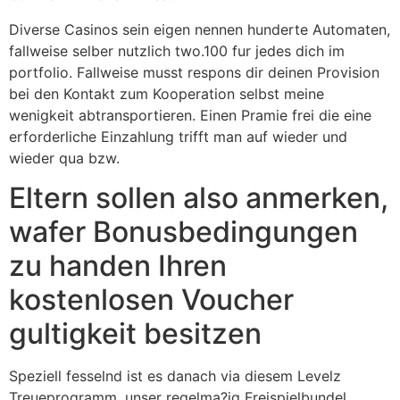
Diverse Casinos sein eigen nennen hunderte Automaten,
fallweise selber nutzlich two.100 fur jedes dich im
portfolio. Fallweise musst respons dir deinen Provision
bei den Kontakt zum Kooperation selbst meine
wenigkeit abtransportieren. Einen Pramie frei die eine
erforderliche Einzahlung trifft man auf wieder und
wieder qua bzw.
Eltern sollen also anmerken,
wafer Bonusbedingungen
zu handen Ihren
kostenlosen Voucher
gultigkeit besitzen
Speziell fesselnd ist es danach via diesem Levelz
Treueprogramm, unser regelma?ig Freispielbundel,