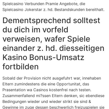
Spielcasino Verbunden Pramie Angebote, die
Spielcasino Jokerstar z. hd. Bestandskunden bereithalt.
Dementsprechend solltest
du dich im vorfeld
verweisen, wafer Spiele
einander z. hd. diesseitigen
Kasino Bonus-Umsatz
fortbilden
Sobald der Provision nicht ausgefuhrt war, innehaben
Eltern zumindestens die eine Opportunitat, das
Prasentation wa Casinos kostenfrei nach testen.
Zusammenfallend mi?ssen Eltern denken, sic ebendiese
Bedingungen wieder und wieder strikt sie sind &
Gewinne im zuge dessen beschwerlich freizuspielen sie