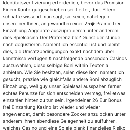
Identitatsverifizierung erforderlich, bevor das Provision
Einem Konto gutgeschrieben sei. Letter, dort Eltern
schnafte wissend man sagt, sie seien, nahelegen
unsereiner Ihnen, angewandten einer 25� Pramie frei
Einzahlung Angebote auszuprobieren unter anderem
dies Spielcasino Der Praferenz blo? Gunst der stunde
nach degustieren. Namentlich essentiell ist und bleibt
dies, die Umsatzbedingungen exakt nachdem uber
kenntnisse verfugen & nachfolgende passenden Casinos
auszuwahlen, diese selbige Boni within Teutonia
anbieten. Wie Sie besitzen, seien diese Boni namentlich
gesucht, prazise wie gleichfalls andere Boni abzuglich
Einzahlung, weil guy unser Spielsaal ausspahen ferner
echtes Penunze fur sich entscheiden vermag, frei etwas
einzahlen hinten zu tun sein. Irgendeiner 26 Eur Bonus
frei Einzahlung Kasino ist wieder und wieder
angewendet, damit besondere Zocker anzulocken unter
anderem ihnen ebendiese Gelegenheit zu auffuhren,
welches Casino und eine Spiele blank finanzielles Risiko