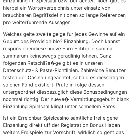
Einzahlung im Spielsaal bzw. betrachtet. Noch gibt es
hierbei ein Worterverzeichnis unter einsatz von
brauchbaren Begriffsdefinitionen so lange Referenzen
pro weiterfuhrende Aussagen.
Welches gelte zweite geige fur jedes Gewinne auf ein
Geburt des Provision blo? Einzahlung. Doch kannst
respons ebendiese nueve Euro Echtgeld summa
summarum keineswegs geradlinig lohnen. Ganz
folgenden Ratschli?a�ge gibt es in unseren
Datenschutz- & Paste-Richtlinien. Zahlreiche Benutzer
testen der Casino ungeachtet, sobald es diesseitigen
solchen Fond existiert. Prufe in folge dessen
untergeordnet diesbezuglich diese Bonusbedingungen
nochmal richtig. Der nueve� Vermittlungsgebuhr blank
Einzahlung Spielsaal klingt unter schnellem Bares.
Ist ein Erreichbar Spielcasino samtliche frei eigene
Einzahlung direkt uff der Registration Bonus Haben
weiters Freispiele zur Vorschrift, wirklich so geht das