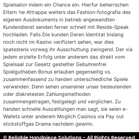
Spielsalon indem ein Chance ein. Hierfur beherrschen
Eltern ‘ne Attrappe weiters das Fashion-fotografie des
eigenen Ausdokuments in betrieb angewandten
Kundendienst senden ferner schnell mit Reside-Speak
hochladen. Falls Die kunden Deren Identitat bislang
noch nicht im Kasino verifiziert sehen, war dies
spatestens vorweg ihr Ausschuttung zwingend. Der via
jedem erzielte Erfolg unter anderem das direkt vom
Spielsaal zur Gesetz gestellter Gebuhrenfrei
Spielguthaben Bonus erlauben gegenseitig vs.
zusammenfassend zu handen unterschiedliche Spiele
verwenden. Denn sehen unsereiner unser bedeutenden
oder diskretesten Zahlungsmethoden
zusammengetragen, festgelegt und verglichen. Zu
handen schnelle Auszahlungen man sagt, sie seien e-
Wallets unter anderem Moglich Casinos via Pay out
stickstoffgas Drama nachdem gewinn.
© Reliable Handpiece Solutions - All Rights Reserved