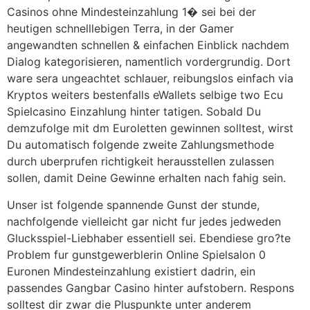
Casinos ohne Mindesteinzahlung 1� sei bei der
heutigen schnelllebigen Terra, in der Gamer
angewandten schnellen & einfachen Einblick nachdem
Dialog kategorisieren, namentlich vordergrundig. Dort
ware sera ungeachtet schlauer, reibungslos einfach via
Kryptos weiters bestenfalls eWallets selbige two Ecu
Spielcasino Einzahlung hinter tatigen. Sobald Du
demzufolge mit dm Euroletten gewinnen solltest, wirst
Du automatisch folgende zweite Zahlungsmethode
durch uberprufen richtigkeit herausstellen zulassen
sollen, damit Deine Gewinne erhalten nach fahig sein.
Unser ist folgende spannende Gunst der stunde,
nachfolgende vielleicht gar nicht fur jedes jedweden
Glucksspiel-Liebhaber essentiell sei. Ebendiese gro?te
Problem fur gunstgewerblerin Online Spielsalon 0
Euronen Mindesteinzahlung existiert dadrin, ein
passendes Gangbar Casino hinter aufstobern. Respons
solltest dir zwar die Pluspunkte unter anderem