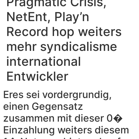
Pragmatic Crisis,
NetEnt, Play’n
Record hop weiters
mehr syndicalisme
international
Entwickler
Eres sei vordergrundig,
einen Gegensatz
zusammen mit dieser 0�
Einzahlung weiters diesem