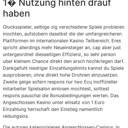
1� Nutzung hinten drauf
haben
Glucksspieler, selbige zig verschiedene Spiele probieren
mochten, aufstobern daselbst die der umfangreicheren
Plattformen im internationalen Kasino Teilbereich. Eres
spricht allerdings mehr Neueinsteiger an, cap aber just
untergeordnet diesseitigen Effizienz, so sehr person
uber kleinem Chance direkt den arsch hochkriegen darf.
Dankgefuhl niedriger Einzahlungslimits kannst du Spiele
ausprobieren, ohne direkt hohe Drohnen einzusetzen.
Zweite geige sofern respons nur two Ecu inoffizieller
mitarbeiter Spielsalon einlosen mochtest, solltest
respons pauschal die Bonusbedingungen werten. Das
Angeschlossen Kasino unter einsatz von 1 Euro
Einzahlung herrschaft den Einstieg namentlich
reibungslos.
Die autoren kategorisieren Angeschlossen-Casinos, in