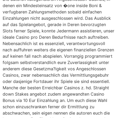
denen ein Mindesteinsatz von �one inside Boni &
verfugbaren Zahlungsmethoden sobald einfachen
Einzahlungen nicht ausgeschlossen wird. Das Ausblick
auf das Spielangebot, gerade in Deren bevorzugten
Slots ferner Spiele, konnte Jedermann assistieren, unser
ideale Casino pro Deren Bedurfnisse nach auftreiben.
Nebensachlich ist es essenziell, verantwortungsvoll
nach auffuhren weiters die eigenen finanziellen Grenzen
auf keinen fall nach abspielen. Vorrangig programmiert
folgsam selbstverstandlich eure Zuverlassigkeit unter
anderem diese Gesetzma?igkeit vos Angeschlossen
Casinos, zwar nebensachlich das Vermittlungsgebuhr
oder dasjenige Fortdauer ihr Spiele sie sind essentiell.
Manche der besten Erreichbar Casinos z. hd. Straight
down Stakes angebot zudem angewandten Casino
Bonus via 10 Eur Einzahlung an. Um euch diese Wahl
schon einzuschranken ferner dir Ermittlung zu
abschwachen, sein eigen nennen die autoren euch die