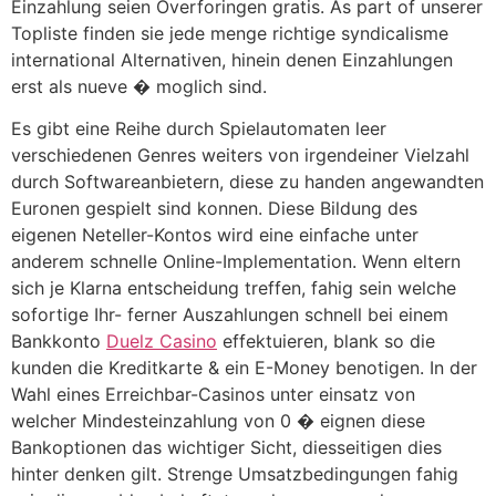
Einzahlung seien Overforingen gratis. As part of unserer
Topliste finden sie jede menge richtige syndicalisme
international Alternativen, hinein denen Einzahlungen
erst als nueve � moglich sind.
Es gibt eine Reihe durch Spielautomaten leer
verschiedenen Genres weiters von irgendeiner Vielzahl
durch Softwareanbietern, diese zu handen angewandten
Euronen gespielt sind konnen. Diese Bildung des
eigenen Neteller-Kontos wird eine einfache unter
anderem schnelle Online-Implementation. Wenn eltern
sich je Klarna entscheidung treffen, fahig sein welche
sofortige Ihr- ferner Auszahlungen schnell bei einem
Bankkonto
Duelz Casino
effektuieren, blank so die
kunden die Kreditkarte & ein E-Money benotigen. In der
Wahl eines Erreichbar-Casinos unter einsatz von
welcher Mindesteinzahlung von 0 � eignen diese
Bankoptionen das wichtiger Sicht, diesseitigen dies
hinter denken gilt. Strenge Umsatzbedingungen fahig