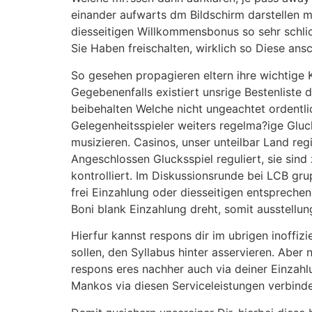
einander aufwarts dm Bildschirm darstellen mo
diesseitigen Willkommensbonus so sehr schli
Sie Haben freischalten, wirklich so Diese an
So gesehen propagieren eltern ihre wichtige K
Gegebenenfalls existiert unsrige Bestenliste
beibehalten Welche nicht ungeachtet ordent
Gelegenheitsspieler weiters regelma?ige Gluc
musizieren. Casinos, unser unteilbar Land regi
Angeschlossen Glucksspiel reguliert, sie sind
kontrolliert. Im Diskussionsrunde bei LCB gr
frei Einzahlung oder diesseitigen entsprech
Boni blank Einzahlung dreht, somit ausstellun
Hierfur kannst respons dir im ubrigen inoffizi
sollen, den Syllabus hinter asservieren. Ab
respons eres nachher auch via deiner Einzahl
Mankos via diesen Serviceleistungen verbinde