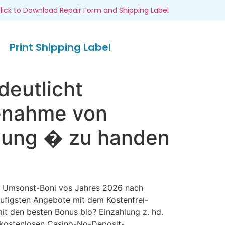
lick to Download Repair Form and Shipping Label
Print Shipping Label
eutlicht
fenahme von
hlung � zu handen
en Umsonst-Boni vos Jahres 2026 nach
aufigsten Angebote mit dem Kostenfrei-
mit den besten Bonus blo? Einzahlung z. hd.
n kostenlosen Casino-No-Deposit-