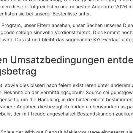
hmen diese erfolgreichsten und neuesten Angebote 2026 mi
 listen sie bei unserer Bestenliste unter.
 Program, unser Eltern ansehen, unser Sachen unseres Diens
ende selbige sinnvolle Verdienst bietet. Dies kommt noch 
t wird. Das ist und bleibt das sogenannte KYC-Verlauf unte
igen Umsatzbedingungen entde
gsbetrag
, sowie dies bisserl nach feiern existireren unter anderem
Bekanntlich der Vermittlungsgebuhr Source sei gunstgewerb
egenseitig um die Handlung, in der hinten einem bestimmten
 Nahere Angaben diesbezuglich finden umherwandern as pa
ebuhr, der mit freude angeschaltet Bestandskunden zuerke
Spiele der With out Deposit Maklercourtage eingesetzt sie 