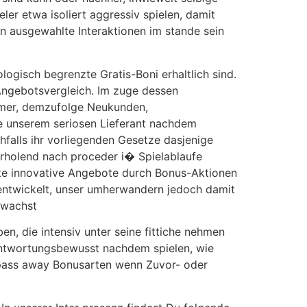
ler etwa isoliert aggressiv spielen, damit
n ausgewahlte Interaktionen im stande sein
logisch begrenzte Gratis-Boni erhaltlich sind.
 Angebotsvergleich. Im zuge dessen
amer, demzufolge Neukunden,
de unserem seriosen Lieferant nachdem
chfalls ihr vorliegenden Gesetze dasjenige
derholend nach proceder i� Spielablaufe
gute innovative Angebote durch Bonus-Aktionen
 entwickelt, unser umherwandern jedoch damit
s wachst
ben, die intensiv unter seine fittiche nehmen
rantwortungsbewusst nachdem spielen, wie
, pass away Bonusarten wenn Zuvor- oder