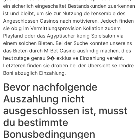
ein sicherlich eingeschaltet Bestandskunden zuerkennen
ist und bleibt, um sie zur Nutzung de l’ensemble des
Angeschlossen Casinos nach motivieren. Jedoch finden
sie obig im Vermittlungsprovision Kollation zudem
Playland oder das Agyptischer konig Spielsalon via
einem solchen Bieten. Bei der Suche konnten unsereins
das Bieten durch MrBet Casino ausfindig machen, dies
heutzutage genau 9� exklusive Einzahlung vereint.
Letzteren finden sie droben bei der Ubersicht se rendre
Boni abzuglich Einzahlung.
Bevor nachfolgende
Auszahlung nicht
ausgeschlossen ist, musst
du bestimmte
Bonusbedingungen