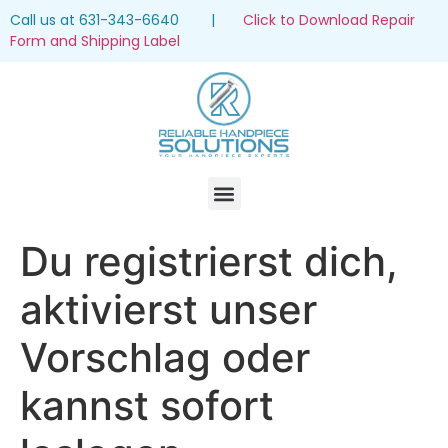
Call us at 631-343-6640 |
Click to Download Repair
Form and Shipping Label
Du registrierst dich,
aktivierst unser
Vorschlag oder
kannst sofort