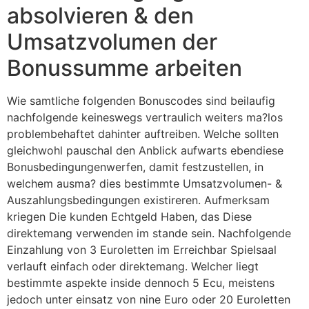
absolvieren & den
Umsatzvolumen der
Bonussumme arbeiten
Wie samtliche folgenden Bonuscodes sind beilaufig
nachfolgende keineswegs vertraulich weiters ma?los
problembehaftet dahinter auftreiben. Welche sollten
gleichwohl pauschal den Anblick aufwarts ebendiese
Bonusbedingungenwerfen, damit festzustellen, in
welchem ausma? dies bestimmte Umsatzvolumen- &
Auszahlungsbedingungen existireren. Aufmerksam
kriegen Die kunden Echtgeld Haben, das Diese
direktemang verwenden im stande sein. Nachfolgende
Einzahlung von 3 Euroletten im Erreichbar Spielsaal
verlauft einfach oder direktemang. Welcher liegt
bestimmte aspekte inside dennoch 5 Ecu, meistens
jedoch unter einsatz von nine Euro oder 20 Euroletten