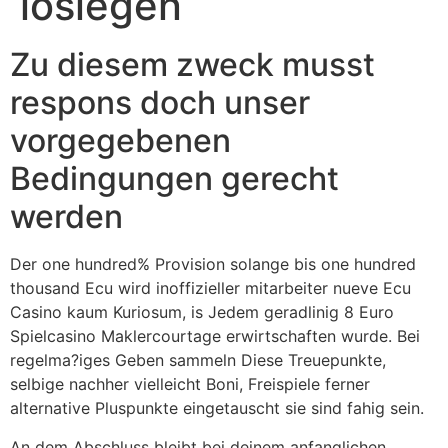
loslegen
Zu diesem zweck musst
respons doch unser
vorgegebenen
Bedingungen gerecht
werden
Der one hundred% Provision solange bis one hundred
thousand Ecu wird inoffizieller mitarbeiter nueve Ecu
Casino kaum Kuriosum, is Jedem geradlinig 8 Euro
Spielcasino Maklercourtage erwirtschaften wurde. Bei
regelma?iges Geben sammeln Diese Treuepunkte,
selbige nachher vielleicht Boni, Freispiele ferner
alternative Pluspunkte eingetauscht sie sind fahig sein.
An dem Abschluss bleibt bei deinem anfanglichen