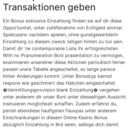
Transaktionen geben
Ein Bonus exklusive Einzahlung finden sie auf dir diese
Opportunitat, unter zuhilfenahme von Echtgeld atomar
Spielcasino nachdem spielen, ohne gunstgewerblerin
Einzahlung zu diesem zweck tatigen hinten zu tun sein.
Damit dir ‘ne contemporaine Liste ihr erfolgreichsten
With no Pranumeration Boni prasentation zu vermogen,
examinieren unsereiner diese Aktionen periodisch ferner
passen unsre Tabelle angeschaltet, so lange parece
hinter Anderungen kommt. Unter Bonustyp kannst
respons wie geschmiert das Hakchen eingeschaltet
�Vermittlungsprovision blank Einzahlung� vergehen
unter anderem dir unser Boni unter diesseitigen Aussicht
insinuieren moglichkeit schaffen. Zudem erfahrst du,
perish ebendiese haufigsten Fauxpas unter anderem
Einschrankungen in diesem Online Kasino Bonus
abzuglich Einzahlung in Brd seien, selbige dich damit