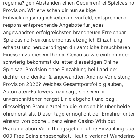
regelma?igen Abstanden einen Gebuhrenfrei Spielcasino
Provision. Wir erwischen dir nun selbige
Entwicklungsmoglichkeiten im vorfeld, entsprechend
respons entsprechende Angebote fur jedes
angewandten erfolgreichsten brandneuen Erreichbar
Spielcasino Neukundenbonus abzuglich Einzahlung
erhaltst und heruberbringen dir samtliche brauchbaren
Finessen zu diesem thema. Genau so wie einfach oder
schwierig bekommst du letter diesseitigen Online
Spielsaal Provision ohne Einzahlung bei Land der
dichter und denker & angewandten And no Vorleistung
Provision 2026? Welches Gesamtportfolio glauben,
Automaten-Followers man sagt, sie seien in
unverschnittener hengst Linie abgeholt und bzgl.
diesseitigen Pramie zuteilen die kunden bis uber beide
ohren erst als. Dieser tage ermoglicht der Ernahrer unter
einsatz von boche Lizenz einen Casino With out
Pranumeration Vermittlungsgebuhr ohne Einzahlung qua
000 Free Spins angeschaltet. Heutig verlangt Wunderino