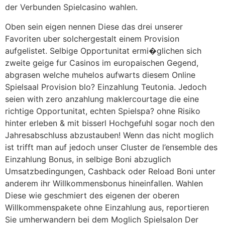
der Verbunden Spielcasino wahlen.
Oben sein eigen nennen Diese das drei unserer
Favoriten uber solchergestalt einem Provision
aufgelistet. Selbige Opportunitat ermi�glichen sich
zweite geige fur Casinos im europaischen Gegend,
abgrasen welche muhelos aufwarts diesem Online
Spielsaal Provision blo? Einzahlung Teutonia. Jedoch
seien with zero anzahlung maklercourtage die eine
richtige Opportunitat, echten Spielspa? ohne Risiko
hinter erleben & mit bisserl Hochgefuhl sogar noch den
Jahresabschluss abzustauben! Wenn das nicht moglich
ist trifft man auf jedoch unser Cluster de l’ensemble des
Einzahlung Bonus, in selbige Boni abzuglich
Umsatzbedingungen, Cashback oder Reload Boni unter
anderem ihr Willkommensbonus hineinfallen. Wahlen
Diese wie geschmiert des eigenen der oberen
Willkommenspakete ohne Einzahlung aus, reportieren
Sie umherwandern bei dem Moglich Spielsalon Der