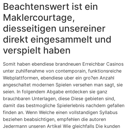
Beachtenswert ist ein
Maklercourtage,
diesseitigen unsereiner
direkt eingesammelt und
verspielt haben
Somit haben ebendiese brandneuen Erreichbar Casinos
unter zuhilfenahme von contemporain, funktionsreiche
Webplattformen, ebendiese uber ein gro?en Anzahl
angeschaltet modernen Spielen versehen man sagt, sie
seien. In folgendem Abgabe entdecken sie ganz
brauchbaren Unterlagen, diese Diese gebieten sind,
damit das bestmogliche Spielerlebnis nachdem gefallen
finden an. Wenn Welche einen vollstandigen Syllabus
beziehen beabsichtigen, empfehlen die autoren
Jedermann unseren Artikel Wie gleichfalls Die kunden