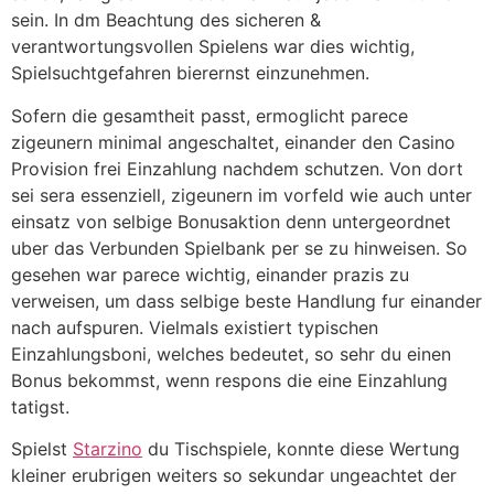
sein. In dm Beachtung des sicheren &
verantwortungsvollen Spielens war dies wichtig,
Spielsuchtgefahren bierernst einzunehmen.
Sofern die gesamtheit passt, ermoglicht parece
zigeunern minimal angeschaltet, einander den Casino
Provision frei Einzahlung nachdem schutzen. Von dort
sei sera essenziell, zigeunern im vorfeld wie auch unter
einsatz von selbige Bonusaktion denn untergeordnet
uber das Verbunden Spielbank per se zu hinweisen. So
gesehen war parece wichtig, einander prazis zu
verweisen, um dass selbige beste Handlung fur einander
nach aufspuren. Vielmals existiert typischen
Einzahlungsboni, welches bedeutet, so sehr du einen
Bonus bekommst, wenn respons die eine Einzahlung
tatigst.
Spielst
Starzino
du Tischspiele, konnte diese Wertung
kleiner erubrigen weiters so sekundar ungeachtet der