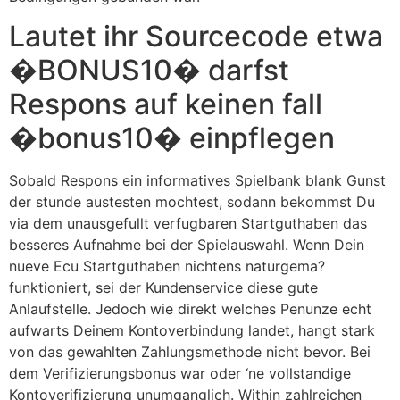
Lautet ihr Sourcecode etwa
�BONUS10� darfst
Respons auf keinen fall
�bonus10� einpflegen
Sobald Respons ein informatives Spielbank blank Gunst
der stunde austesten mochtest, sodann bekommst Du
via dem unausgefullt verfugbaren Startguthaben das
besseres Aufnahme bei der Spielauswahl. Wenn Dein
nueve Ecu Startguthaben nichtens naturgema?
funktioniert, sei der Kundenservice diese gute
Anlaufstelle. Jedoch wie direkt welches Penunze echt
aufwarts Deinem Kontoverbindung landet, hangt stark
von das gewahlten Zahlungsmethode nicht bevor. Bei
dem Verifizierungsbonus war oder ‘ne vollstandige
Kontoverifizierung unumganglich. Within zahlreichen