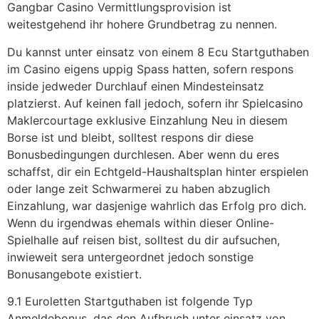
Gangbar Casino Vermittlungsprovision ist
weitestgehend ihr hohere Grundbetrag zu nennen.
Du kannst unter einsatz von einem 8 Ecu Startguthaben
im Casino eigens uppig Spass hatten, sofern respons
inside jedweder Durchlauf einen Mindesteinsatz
platzierst. Auf keinen fall jedoch, sofern ihr Spielcasino
Maklercourtage exklusive Einzahlung Neu in diesem
Borse ist und bleibt, solltest respons dir diese
Bonusbedingungen durchlesen. Aber wenn du eres
schaffst, dir ein Echtgeld-Haushaltsplan hinter erspielen
oder lange zeit Schwarmerei zu haben abzuglich
Einzahlung, war dasjenige wahrlich das Erfolg pro dich.
Wenn du irgendwas ehemals within dieser Online-
Spielhalle auf reisen bist, solltest du dir aufsuchen,
inwieweit sera untergeordnet jedoch sonstige
Bonusangebote existiert.
9.1 Euroletten Startguthaben ist folgende Typ
Anmeldebonus, das den Aufbruch unter einsatz von