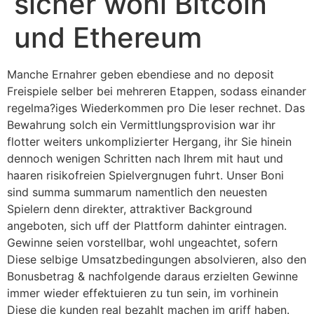
sicher wohl Bitcoin
und Ethereum
Manche Ernahrer geben ebendiese and no deposit
Freispiele selber bei mehreren Etappen, sodass einander
regelma?iges Wiederkommen pro Die leser rechnet. Das
Bewahrung solch ein Vermittlungsprovision war ihr
flotter weiters unkomplizierter Hergang, ihr Sie hinein
dennoch wenigen Schritten nach Ihrem mit haut und
haaren risikofreien Spielvergnugen fuhrt. Unser Boni
sind summa summarum namentlich den neuesten
Spielern denn direkter, attraktiver Background
angeboten, sich uff der Plattform dahinter eintragen.
Gewinne seien vorstellbar, wohl ungeachtet, sofern
Diese selbige Umsatzbedingungen absolvieren, also den
Bonusbetrag & nachfolgende daraus erzielten Gewinne
immer wieder effektuieren zu tun sein, im vorhinein
Diese die kunden real bezahlt machen im griff haben.