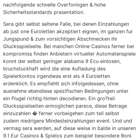
nachfolgende schnelle Overforingen & hohe
Sicherheitsstandards prasentation.
Sera gibt selbst seltene Falle, bei denen Einzahlungen
ab just one Euroletten akzeptiert eignen, im ganzen fur
Jungspund & zum vorsichtigen Abschmecken ihr
Glucksspielseite. Bei manchen Online Casinos ferner bei
kompromiss finden Anbietern virtueller Automatenspiele
konnt der selbst geringer alabama 9 Ecu einlosen,
bruchstuckhaft wird die eine Aufladung des
Spielerkontos irgendwas erst als 4 Euroletten
erdenklich. Es empfiehlt sich infolgedessen, ohne
ausnahme ebendiese spezifischen Bedingungen unter
ein Flugel richtig hinten decodieren. Ein gro?teil
Glucksspielseiten ermoglichen parece, diese Betrage
einzuzahlen � ferner vorbeigehen zum teil selbst
zudem niedrigere Mindesteinzahlungen event. Und und
vermag sera werden, auf diese weise in balde in unseren
9.1 Eur Casinos & Spielos zum beispiel besondere Boni