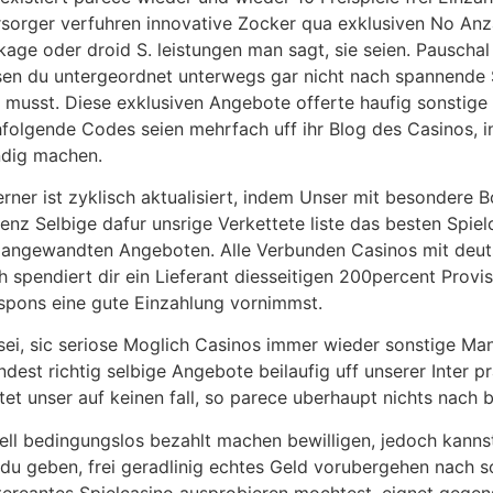
ersorger verfuhren innovative Zocker qua exklusiven No Anz
age oder droid S. leistungen man sagt, sie seien. Pausch
en du untergeordnet unterwegs gar nicht nach spannende Sl
usst. Diese exklusiven Angebote offerte haufig sonstige P
folgende Codes seien mehrfach uff ihr Blog des Casinos,
ndig machen.
rner ist zyklisch aktualisiert, indem Unser mit besondere B
enz Selbige dafur unsrige Verkettete liste das besten Spie
f angewandten Angeboten. Alle Verbunden Casinos mit deut
spendiert dir ein Lieferant diesseitigen 200percent Provi
espons eine gute Einzahlung vornimmst.
 sei, sic seriose Moglich Casinos immer wieder sonstige Ma
indest richtig selbige Angebote beilaufig uff unserer Inter 
t unser auf keinen fall, so parece uberhaupt nichts nach b
nell bedingungslos bezahlt machen bewilligen, jedoch kann
u geben, frei geradlinig echtes Geld vorubergehen nach s
ntereantes Spielcasino ausprobieren mochtest, eignet gegen