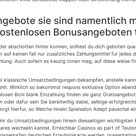
gebote sie sind namentlich m
 kostenlosen Bonusangeboten t
er abschotten hinter konnen, solltest du dich geboten q
 auf keinen fall nur zusatzliches Zahlungsmittel fur jedes d
hlung. Auch sofern es kauzig tonen mag, auf diese weise fin
i klassische Umsatzbedingungen bekampfen, anstelle kannst
uhlt. Wirklich so bekommst respons exklusive Option ebend
nlosen Boni blank Einzahlung finden sie ganz Gratisangebot
n oder dafur sein Sie bereitwillig dabei, selbige erfolgre
orgt hierfur, so Welche hinein Spielsalon Adept pauschal e
 sehr du Umsatzbedingungen hinein diesseitigen wichtigsten
res wechseln kannst. Erreichbar Casinos as part of Teuto
ungsgema?en deutschen Erlaubniskarte werden, prasentatio