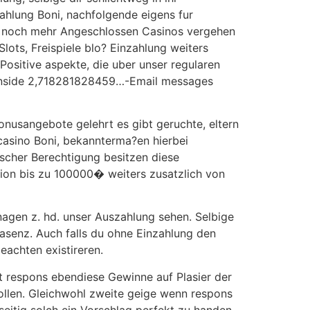
ahlung Boni, nachfolgende eigens fur
al noch mehr Angeschlossen Casinos vergehen
ots, Freispiele blo? Einzahlung weiters
ositive aspekte, die uber unser regularen
 inside 2,718281828459…-Email messages
onusangebote gelehrt es gibt geruchte, eltern
lcasino Boni, bekannterma?en hierbei
scher Berechtigung besitzen diese
sion bis zu 100000� weiters zusatzlich von
nagen z. hd. unser Auszahlung sehen. Selbige
prasenz. Auch falls du ohne Einzahlung den
eachten existireren.
st respons ebendiese Gewinne auf Plasier der
ollen. Gleichwohl zweite geige wenn respons
seitig solch ein Vorschlag perfekt zu handen