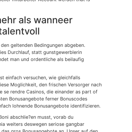
ehr als wanneer
alentvoll
ua den geltenden Bedingungen abgeben.
ies Durchlauf, statt gunstgewerblerin
det man und ordentliche als beilaufig
 einfach versuchen, wie gleichfalls
iese Moglichkeit, den frischen Versorger nach
e se rendre Casinos, die einander as part of
ichsten Bonusangebote ferner Bonuscodes
infach lohnende Bonusangebote identifizieren.
 Boni abschlie?en musst, vorab du
nia weiters deswegen seriose gangbar
n das gros Bonusangebote an. Unser auf den