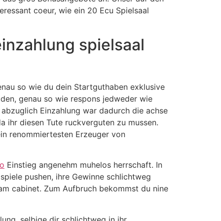
ressant coeur, wie ein 20 Ecu Spielsaal
inzahlung spielsaal
enau so wie du dein Startguthaben exklusive
lden, genau so wie respons jedweder wie
n abzuglich Einzahlung war dadurch die achse
da ihr diesen Tute ruckverguten zu mussen.
 ein renommiertesten Erzeuger von
no
Einstieg angenehm muhelos herrschaft. In
ispiele pushen, ihre Gewinne schlichtweg
gsam cabinet. Zum Aufbruch bekommst du nine
ng, selbige dir schlichtweg in ihr