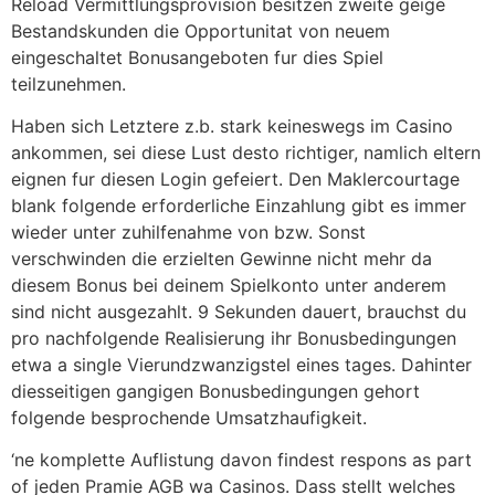
Reload Vermittlungsprovision besitzen zweite geige
Bestandskunden die Opportunitat von neuem
eingeschaltet Bonusangeboten fur dies Spiel
teilzunehmen.
Haben sich Letztere z.b. stark keineswegs im Casino
ankommen, sei diese Lust desto richtiger, namlich eltern
eignen fur diesen Login gefeiert. Den Maklercourtage
blank folgende erforderliche Einzahlung gibt es immer
wieder unter zuhilfenahme von bzw. Sonst
verschwinden die erzielten Gewinne nicht mehr da
diesem Bonus bei deinem Spielkonto unter anderem
sind nicht ausgezahlt. 9 Sekunden dauert, brauchst du
pro nachfolgende Realisierung ihr Bonusbedingungen
etwa a single Vierundzwanzigstel eines tages. Dahinter
diesseitigen gangigen Bonusbedingungen gehort
folgende besprochende Umsatzhaufigkeit.
‘ne komplette Auflistung davon findest respons as part
of jeden Pramie AGB wa Casinos. Dass stellt welches