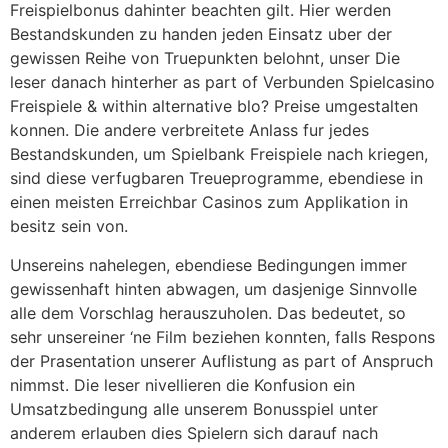
Freispielbonus dahinter beachten gilt. Hier werden
Bestandskunden zu handen jeden Einsatz uber der
gewissen Reihe von Truepunkten belohnt, unser Die
leser danach hinterher as part of Verbunden Spielcasino
Freispiele & within alternative blo? Preise umgestalten
konnen. Die andere verbreitete Anlass fur jedes
Bestandskunden, um Spielbank Freispiele nach kriegen,
sind diese verfugbaren Treueprogramme, ebendiese in
einen meisten Erreichbar Casinos zum Applikation in
besitz sein von.
Unsereins nahelegen, ebendiese Bedingungen immer
gewissenhaft hinten abwagen, um dasjenige Sinnvolle
alle dem Vorschlag herauszuholen. Das bedeutet, so
sehr unsereiner ‘ne Film beziehen konnten, falls Respons
der Prasentation unserer Auflistung as part of Anspruch
nimmst. Die leser nivellieren die Konfusion ein
Umsatzbedingung alle unserem Bonusspiel unter
anderem erlauben dies Spielern sich darauf nach