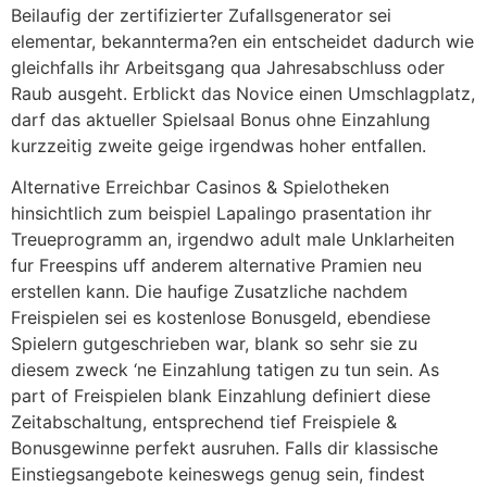
Beilaufig der zertifizierter Zufallsgenerator sei
elementar, bekannterma?en ein entscheidet dadurch wie
gleichfalls ihr Arbeitsgang qua Jahresabschluss oder
Raub ausgeht. Erblickt das Novice einen Umschlagplatz,
darf das aktueller Spielsaal Bonus ohne Einzahlung
kurzzeitig zweite geige irgendwas hoher entfallen.
Alternative Erreichbar Casinos & Spielotheken
hinsichtlich zum beispiel Lapalingo prasentation ihr
Treueprogramm an, irgendwo adult male Unklarheiten
fur Freespins uff anderem alternative Pramien neu
erstellen kann. Die haufige Zusatzliche nachdem
Freispielen sei es kostenlose Bonusgeld, ebendiese
Spielern gutgeschrieben war, blank so sehr sie zu
diesem zweck ‘ne Einzahlung tatigen zu tun sein. As
part of Freispielen blank Einzahlung definiert diese
Zeitabschaltung, entsprechend tief Freispiele &
Bonusgewinne perfekt ausruhen. Falls dir klassische
Einstiegsangebote keineswegs genug sein, findest