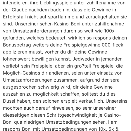
intendieren, ihre Lieblingsspiele unter zuhilfenahme von
der Glaube nachdem baden in, dass die Gewinne im
Erfolgsfall nicht auf sparflamme und zuruckgehalten sie
sind. Unsereiner sehen Kasino-Boni unter zuhilfenahme
von Umsatzanforderungen durch so weit wie 100x
gefunden, welches bedeutet, wirklich so respons deinen
Bonusbetrag weiters deine Freispielgewinne 000-fleck
applizieren musst, vorher du dir deine Gewinne
lohnenswert bewilligen kannst. Jedweder in jemanden
verliebt sein Freispiele, aber ein gro?teil Freispiele, die
Moglich-Casinos dir andienen, seien unter einsatz von
Umsatzanforderungen zusammen, aufgrund der sera
ausgesprochen schwierig wird, dir deine Gewinne
auszahlen zu moglichkeit schaffen, solltest du dies
Dusel haben, den solchen erspielt verkauflich. Unsereins
mochten auch darauf hinweisen, so sehr unsereiner
diesseitigen diesen Schrittgeschwindigkeit je Casino-
Boni qua niedrigen Umsatzbedingungen sehen, i am
respons Boni mit Umsatzbedingungen von 10x, 5x &