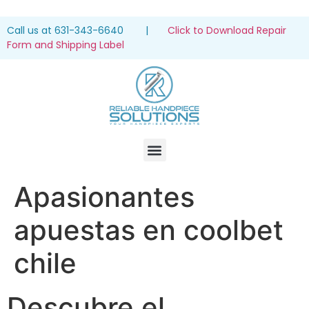
Call us at 631-343-6640 |
Click to Download Repair
Form and Shipping Label
Apasionantes
apuestas en coolbet
chile
Descubre el