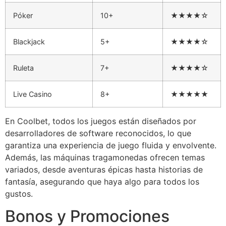
Póker
10+
★★★★☆
Blackjack
5+
★★★★☆
Ruleta
7+
★★★★☆
Live Casino
8+
★★★★★
En Coolbet, todos los juegos están diseñados por
desarrolladores de software reconocidos, lo que
garantiza una experiencia de juego fluida y envolvente.
Además, las máquinas tragamonedas ofrecen temas
variados, desde aventuras épicas hasta historias de
fantasía, asegurando que haya algo para todos los
gustos.
Bonos y Promociones