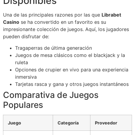
Disponibles
Una de las principales razones por las que
Librabet
Casino
se ha convertido en un favorito es su
impresionante colección de juegos. Aquí, los jugadores
pueden disfrutar de:
Tragaperras de última generación
Juegos de mesa clásicos como el blackjack y la
ruleta
Opciones de crupier en vivo para una experiencia
inmersiva
Tarjetas rasca y gana y otros juegos instantáneos
Comparativa de Juegos
Populares
Juego
Categoría
Proveedor