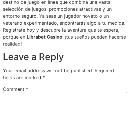
destino de juego en línea que combina una vasta
selección de juegos, promociones atractivas y un
entorno seguro. Ya seas un jugador novato o un
veterano experimentado, encontrarás algo a tu medida.
Regístrate hoy y descubre la aventura que te espera,
porque en
Librabet Casino
, ¡tus sueños pueden hacerse
realidad!
Leave a Reply
Your email address will not be published.
Required
fields are marked
*
Comment
*