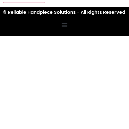
© Reliable Handpiece Solutions - All Rights Reserved