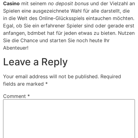
Casino
mit seinem
no deposit bonus
und der Vielzahl an
Spielen eine ausgezeichnete Wahl für alle darstellt, die
in die Welt des Online-Glücksspiels eintauchen möchten.
Egal, ob Sie ein erfahrener Spieler sind oder gerade erst
anfangen, bdmbet hat für jeden etwas zu bieten. Nutzen
Sie die Chance und starten Sie noch heute Ihr
Abenteuer!
Leave a Reply
Your email address will not be published.
Required
fields are marked
*
Comment
*