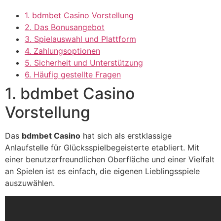
1. bdmbet Casino Vorstellung
2. Das Bonusangebot
3. Spielauswahl und Plattform
4. Zahlungsoptionen
5. Sicherheit und Unterstützung
6. Häufig gestellte Fragen
1. bdmbet Casino
Vorstellung
Das
bdmbet Casino
hat sich als erstklassige
Anlaufstelle für Glücksspielbegeisterte etabliert. Mit
einer benutzerfreundlichen Oberfläche und einer Vielfalt
an Spielen ist es einfach, die eigenen Lieblingsspiele
auszuwählen.