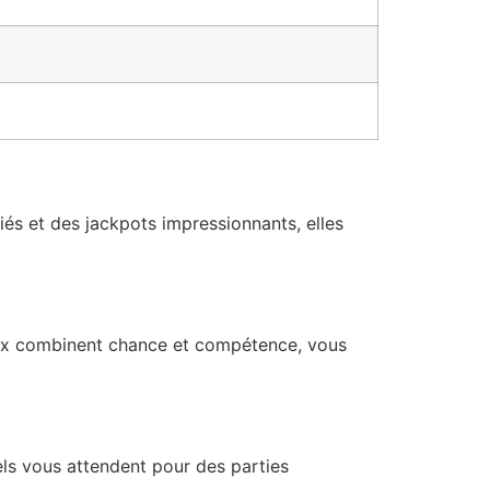
iés et des jackpots impressionnants, elles
 jeux combinent chance et compétence, vous
els vous attendent pour des parties