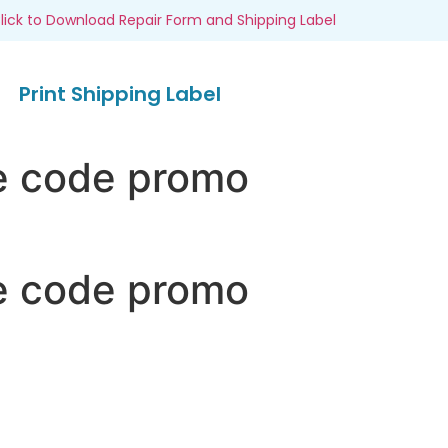
lick to Download Repair Form and Shipping Label
Print Shipping Label
re code promo
re code promo