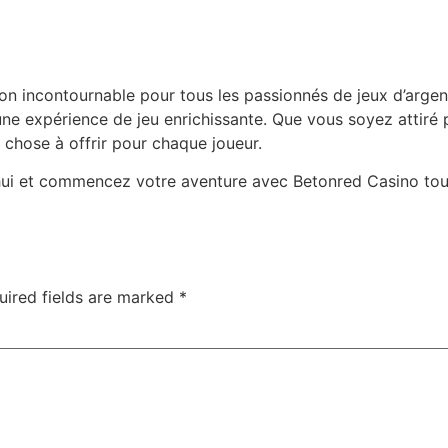
n incontournable pour tous les passionnés de jeux d’argent
ne expérience de jeu enrichissante. Que vous soyez attiré p
 chose à offrir pour chaque joueur.
’hui et commencez votre aventure avec Betonred Casino tou
uired fields are marked
*