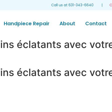
Call us at 631-343-6640 |
C
Handpiece Repair
About
Contact
ins éclatants avec vot
ins éclatants avec vot