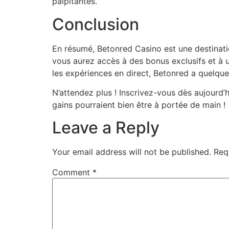
palpitantes.
Conclusion
En résumé, Betonred Casino est une destinatio
vous aurez accès à des bonus exclusifs et à u
les expériences en direct, Betonred a quelque
N’attendez plus ! Inscrivez-vous dès aujourd
gains pourraient bien être à portée de main !
Leave a Reply
Your email address will not be published.
Req
Comment
*