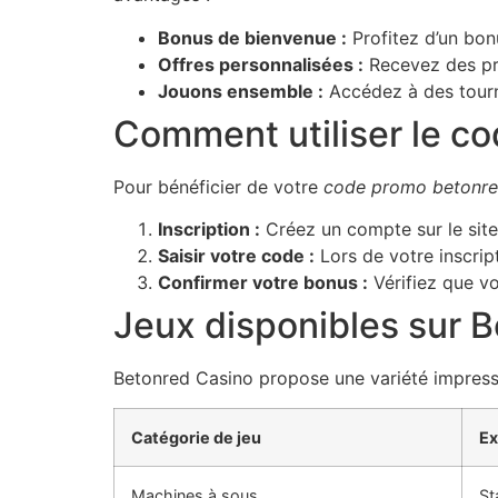
Bonus de bienvenue :
Profitez d’un bon
Offres personnalisées :
Recevez des pro
Jouons ensemble :
Accédez à des tourno
Comment utiliser le c
Pour bénéficier de votre
code promo betonr
Inscription :
Créez un compte sur le site
Saisir votre code :
Lors de votre inscrip
Confirmer votre bonus :
Vérifiez que v
Jeux disponibles sur 
Betonred Casino propose une variété impressi
Catégorie de jeu
E
Machines à sous
St