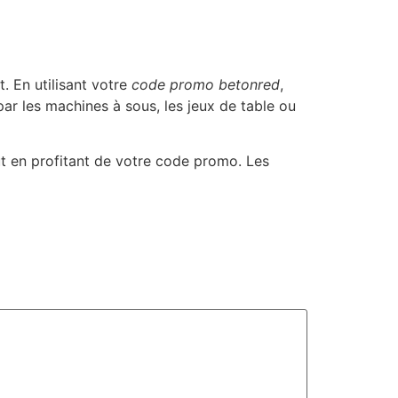
. En utilisant votre
code promo betonred
,
ar les machines à sous, les jeux de table ou
t en profitant de votre code promo. Les