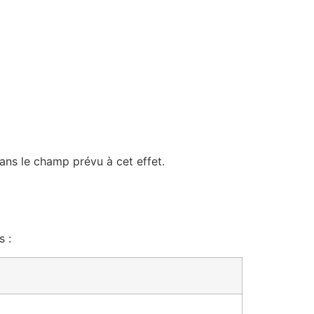
ans le champ prévu à cet effet.
s :