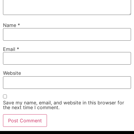
Name
*
Email
*
Website
Save my name, email, and website in this browser for
the next time I comment.