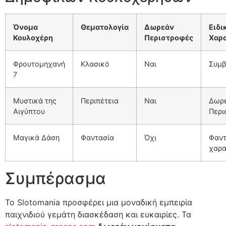
Όνομα
Θεματολογία
Δωρεάν
Ειδι
Κουλοχέρη
Περιστροφές
Χαρ
Φρουτομηχανή
Κλασικό
Ναι
Συμβ
7
Μυστικά της
Περιπέτεια
Ναι
Δωρ
Αιγύπτου
Περι
Μαγικά Δάση
Φαντασία
Όχι
Φαντ
χαρα
Συμπέρασμα
Το Slotomania προσφέρει μια μοναδική εμπειρία
παιχνιδιού γεμάτη διασκέδαση και ευκαιρίες. Τα