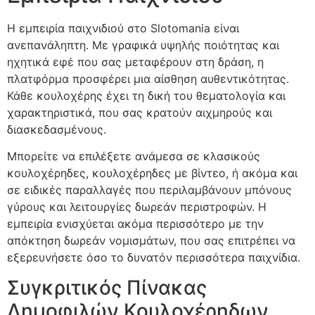
Η εμπειρία παιχνιδιού στο Slotomania είναι
ανεπανάληπτη. Με γραφικά υψηλής ποιότητας και
ηχητικά εφέ που σας μεταφέρουν στη δράση, η
πλατφόρμα προσφέρει μια αίσθηση αυθεντικότητας.
Κάθε κουλοχέρης έχει τη δική του θεματολογία και
χαρακτηριστικά, που σας κρατούν αιχμηρούς και
διασκεδασμένους.
Μπορείτε να επιλέξετε ανάμεσα σε κλασικούς
κουλοχέρηδες, κουλοχέρηδες με βίντεο, ή ακόμα και
σε ειδικές παραλλαγές που περιλαμβάνουν μπόνους
γύρους και λειτουργίες δωρεάν περιστροφών. Η
εμπειρία ενισχύεται ακόμα περισσότερο με την
απόκτηση δωρεάν νομισμάτων, που σας επιτρέπει να
εξερευνήσετε όσο το δυνατόν περισσότερα παιχνίδια.
Συγκριτικός Πίνακας
Δημοφιλών Κουλοχέρηδων