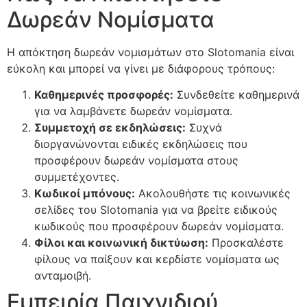
Δωρεάν Νομίσματα
Η απόκτηση δωρεάν νομισμάτων στο Slotomania είναι
εύκολη και μπορεί να γίνει με διάφορους τρόπους:
Καθημερινές προσφορές:
Συνδεθείτε καθημερινά
για να λαμβάνετε δωρεάν νομίσματα.
Συμμετοχή σε εκδηλώσεις:
Συχνά
διοργανώνονται ειδικές εκδηλώσεις που
προσφέρουν δωρεάν νομίσματα στους
συμμετέχοντες.
Κωδικοί μπόνους:
Ακολουθήστε τις κοινωνικές
σελίδες του Slotomania για να βρείτε ειδικούς
κωδικούς που προσφέρουν δωρεάν νομίσματα.
Φίλοι και κοινωνική δικτύωση:
Προσκαλέστε
φίλους να παίξουν και κερδίστε νομίσματα ως
ανταμοιβή.
Εμπειρία Παιχνιδιού