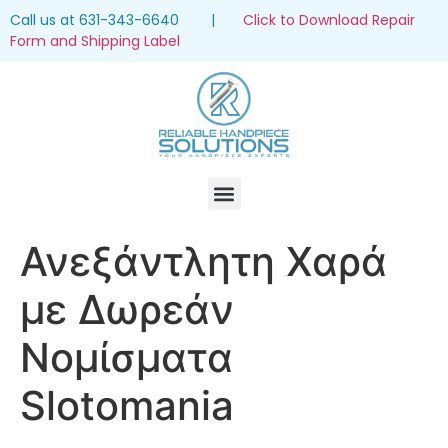
Call us at 631-343-6640 |
Click to Download Repair
Form and Shipping Label
Ανεξάντλητη Χαρά
με Δωρεάν
Νομίσματα
Slotomania