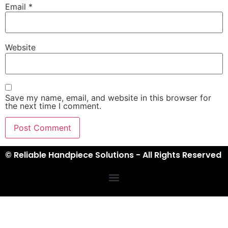
Email
*
Website
Save my name, email, and website in this browser for
the next time I comment.
© Reliable Handpiece Solutions - All Rights Reserved