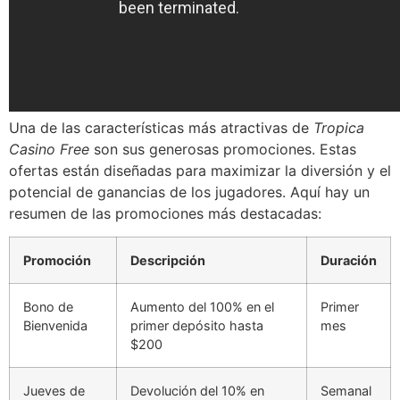
Una de las características más atractivas de
Tropica
Casino Free
son sus generosas promociones. Estas
ofertas están diseñadas para maximizar la diversión y el
potencial de ganancias de los jugadores. Aquí hay un
resumen de las promociones más destacadas:
Promoción
Descripción
Duración
Bono de
Aumento del 100% en el
Primer
Bienvenida
primer depósito hasta
mes
$200
Jueves de
Devolución del 10% en
Semanal