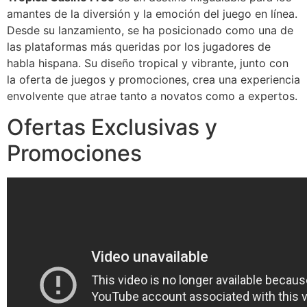
amantes de la diversión y la emoción del juego en línea.
Desde su lanzamiento, se ha posicionado como una de
las plataformas más queridas por los jugadores de
habla hispana. Su diseño tropical y vibrante, junto con
la oferta de juegos y promociones, crea una experiencia
envolvente que atrae tanto a novatos como a expertos.
Ofertas Exclusivas y
Promociones