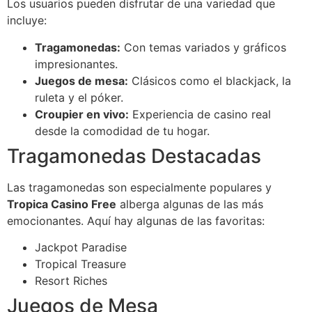
Los usuarios pueden disfrutar de una variedad que
incluye:
Tragamonedas:
Con temas variados y gráficos
impresionantes.
Juegos de mesa:
Clásicos como el blackjack, la
ruleta y el póker.
Croupier en vivo:
Experiencia de casino real
desde la comodidad de tu hogar.
Tragamonedas Destacadas
Las tragamonedas son especialmente populares y
Tropica Casino Free
alberga algunas de las más
emocionantes. Aquí hay algunas de las favoritas:
Jackpot Paradise
Tropical Treasure
Resort Riches
Juegos de Mesa